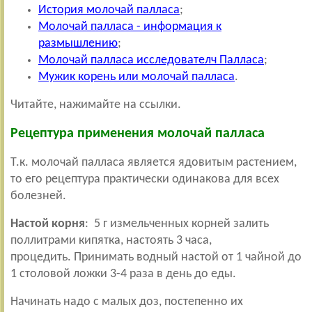
История молочай палласа
;
Молочай палласа - информация к
размышлению
;
Молочай палласа исследователч Палласа
;
Мужик корень или молочай палласа
.
Читайте, нажимайте на ссылки.
Рецептура применения молочай палласа
Т.к. молочай палласа является ядовитым растением,
то его рецептура практически одинакова для всех
болезней.
Настой корня
: 5 г измельченных корней залить
поллитрами кипятка, настоять 3 часа,
процедить.
Принимать водный настой от 1 чайной до
1 столовой ложки 3-4 раза в день до еды.
Начинать надо с малых доз, постепенно их