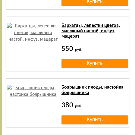
Бархатцы, лепестки цветов,
масляный настой, инфуз,
мацерат
550
руб.
Боярышник плоды, настойка
боярышника
380
руб.