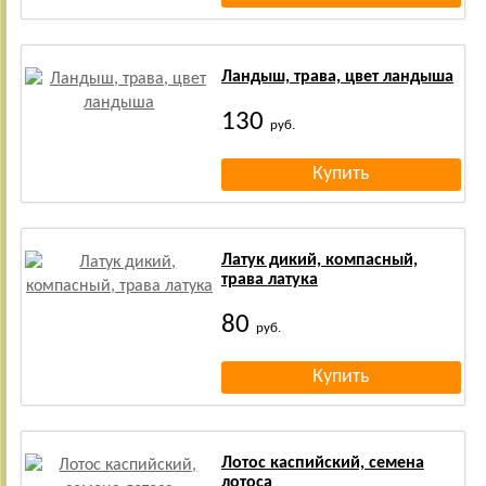
Ландыш, трава, цвет ландыша
130
руб.
Латук дикий, компасный,
трава латука
80
руб.
Лотос каспийский, семена
лотоса