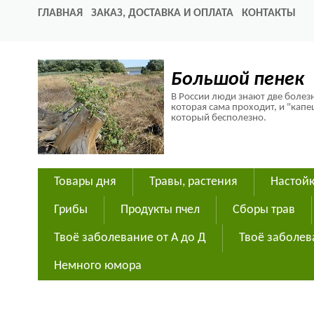
ГЛАВНАЯ
ЗАКАЗ, ДОСТАВКА И ОПЛАТА
КОНТАКТЫ
Большой пенек
В России люди знают две болезн
которая сама проходит, и "капе
который бесполезно.
Товары дня
Травы, растения
Настойк
Грибы
Продукты пчел
Сборы трав
Твоё заболевание от А до Д
Твоё заболев
Немного юмора