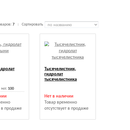
оваров:
7
Сортировать
|
идролат
Тысячелистник,
гидролат
тысячелистника
 мл:
100
чии
Нет в наличии
менно
Товар временно
т в продаже
отсутствует в продаже