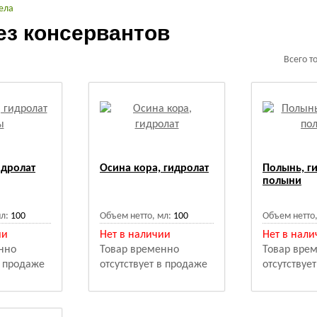
ела
ез консервантов
Всего т
идролат
Осина кора, гидролат
Полынь, г
полыни
л:
100
Объем нетто, мл:
100
Объем нетто,
ии
Нет в наличии
Нет в нали
нно
Товар временно
Товар вре
в продаже
отсутствует в продаже
отсутствуе