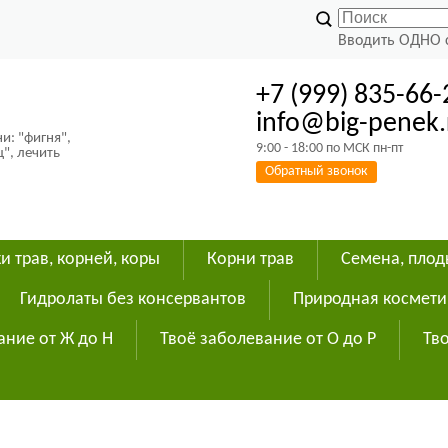
Вводить ОДНО 
+7 (999) 835-66-
info@big-penek.
и: "фигня",
9:00 - 18:00 по МСК пн-пт
ц", лечить
Обратный звонок
и трав, корней, коры
Корни трав
Семена, пло
Гидролаты без консервантов
Природная космети
ание от Ж до Н
Твоё заболевание от О до Р
Тво