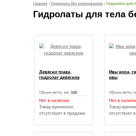
Главная
Гидролаты без консервантов
Гидролаты для т
Гидролаты для тела б
Девясил трава,
Ивы кора, г
гидролат девясила
ивы
Объем нетто, мл:
100
Объем нетто, м
Нет в наличии
Нет в налич
Товар временно
Товар време
отсутствует в продаже
отсутствует 