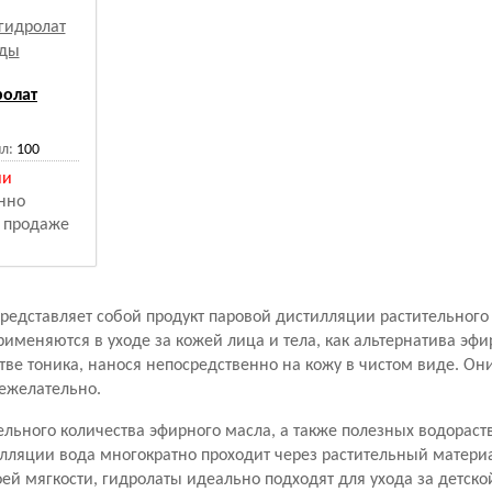
ролат
л:
100
ии
нно
в продаже
 представляет собой продукт паровой дистилляции растительного
рименяются в уходе за кожей лица и тела, как альтернатива э
тве тоника, нанося непосредственно на кожу в чистом виде. О
нежелательно.
льного количества эфирного масла, а также полезных водорас
тилляции вода многократно проходит через растительный матер
ей мягкости, гидролаты идеально подходят для ухода за детско