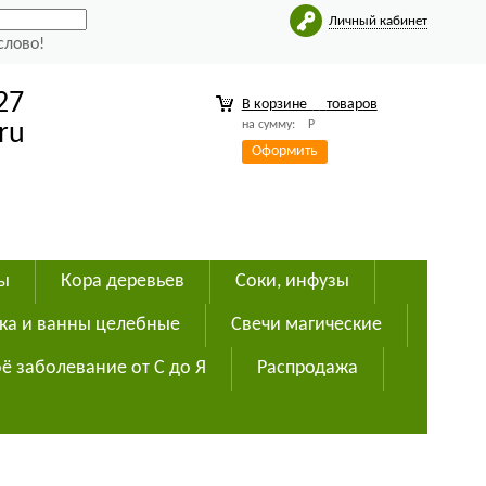
Личный кабинет
слово!
27
В корзине
товаров
на сумму:
Р
ru
Оформить
ды
Кора деревьев
Соки, инфузы
ка и ванны целебные
Свечи магические
ё заболевание от С до Я
Распродажа