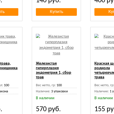
.
140
руб.
400
ру
трава,
Железистая
Красная щ
урнишника
гиперплазия
родиола
эндометрия 1, сбор
четырехчл
трав
трава
л:
100
Вес нетто, гр:
100
Вес нетто, гр
акона
Наличие:
3 упаковки
Наличие:
1 
В наличии
В наличии
.
570
руб.
155
ру