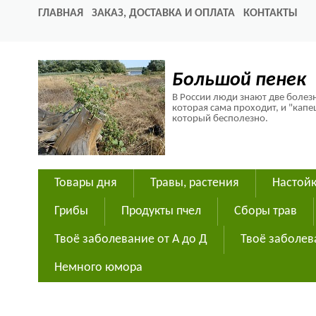
ГЛАВНАЯ
ЗАКАЗ, ДОСТАВКА И ОПЛАТА
КОНТАКТЫ
Большой пенек
В России люди знают две болезн
которая сама проходит, и "капе
который бесполезно.
Товары дня
Травы, растения
Настойк
Грибы
Продукты пчел
Сборы трав
Твоё заболевание от А до Д
Твоё заболев
Немного юмора