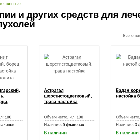
чественные
ии и других средств для леч
пухолей
Всего то
гарский,
Астрагал
Бадан кор
ь,
шерстистоцветковый,
настойка 
рца,
трава настойка
л:
100
Объем нетто, мл:
100
Объем нетто,
лаконов
Наличие:
5 флаконов
Наличие:
3 
В наличии
В наличии