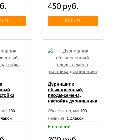
б.
450
руб.
к
Дурнишник
нный
обыкновенный,
стойка
плоды-семена,
настойка дурнишника
 мл:
100
Объем нетто, мл:
100
флакон
Наличие:
1 флакон
В наличии