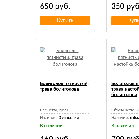
650
руб.
350
руб
Болиголов пятнистый,
Болиголов п
трава болиголова
трава насто
болиголова
Вес нетто, гр:
50
Объем нетто, м
Наличие:
3 упаковки
Наличие:
6 фл
В наличии
В наличии