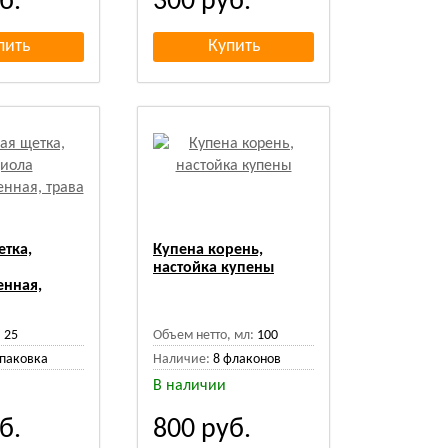
б.
300
руб.
етка,
Купена корень,
настойка купены
енная,
:
25
Объем нетто, мл:
100
упаковка
Наличие:
8 флаконов
В наличии
б.
800
руб.