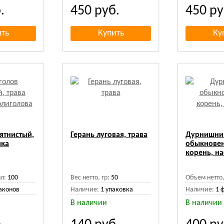
.
450
руб.
450
ру
ятнистый,
Герань луговая, трава
Дурнишни
йка
обыкнове
корень, на
л:
100
Вес нетто, гр:
50
Объем нетто,
аконов
Наличие:
1 упаковка
Наличие:
1 
В наличии
В наличии