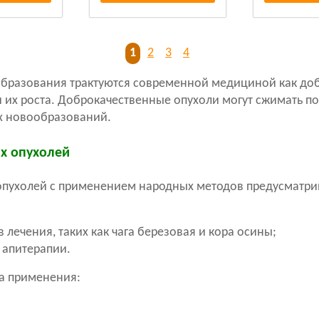
1
2
3
4
образования трактуются современной медициной как до
и их роста. Доброкачественные опухоли могут сжимать по
их новообразований.
х опухолей
опухолей с применением народных методов предусматри
лечения, таких как чага березовая и кора осины;
 апитерапии.
а применения: