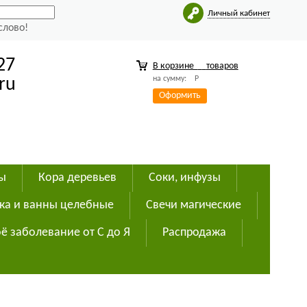
Личный кабинет
слово!
27
В корзине
товаров
на сумму:
Р
ru
Оформить
ды
Кора деревьев
Соки, инфузы
ка и ванны целебные
Свечи магические
ё заболевание от С до Я
Распродажа