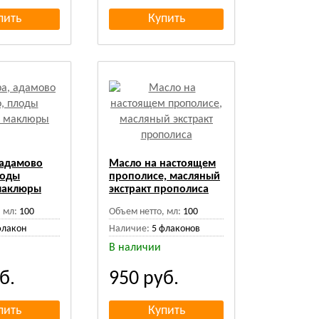
 адамово
Масло на настоящем
лоды
прополисе, масляный
маклюры
экстракт прополиса
 мл:
100
Объем нетто, мл:
100
флакон
Наличие:
5 флаконов
В наличии
б.
950
руб.