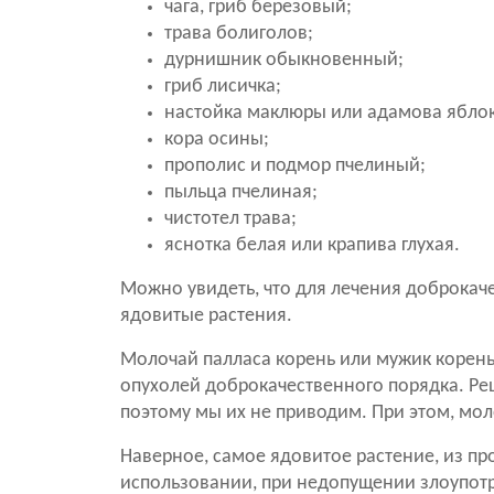
чага, гриб березовый;
трава болиголов;
дурнишник обыкновенный;
гриб лисичка;
настойка маклюры или адамова яблок
кора осины;
прополис и подмор пчелиный;
пыльца пчелиная;
чистотел трава;
яснотка белая или крапива глухая.
Можно увидеть, что для лечения доброкач
ядовитые растения.
Молочай палласа корень или мужик корень,
опухолей доброкачественного порядка. Рец
поэтому мы их не приводим. При этом, мол
Наверное, самое ядовитое растение, из пр
использовании, при недопущении злоупотр