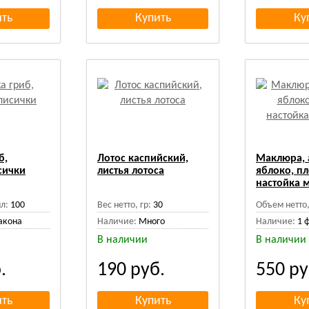
б,
Лотос каспийский,
Маклюра,
сички
листья лотоса
яблоко, п
настойка 
л:
100
Вес нетто, гр:
30
Объем нетто,
акона
Наличие:
Много
Наличие:
1 
В наличии
В наличии
.
190
руб.
550
ру