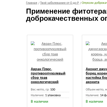
Главная
Твоё заболевание от О до Р
Опухоли доброка
Применение фитотерап
доброкачественных о
Авран Плюс,
Аконит джун
противоопухолевый
борец корен
сбор трав
настойка бо
онкологический
аконита
Вес нетто, гр:
100
Объем нетто, м
Наличие:
1 упаковка
Наличие:
14 ф
В наличии
В наличии