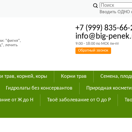
Вводить ОДНО 
+7 (999) 835-66-
info@big-penek.
и: "фигня",
9:00 - 18:00 по МСК пн-пт
ц", лечить
Обратный звонок
и трав, корней, коры
Корни трав
Семена, пло
Гидролаты без консервантов
Природная космети
ание от Ж до Н
Твоё заболевание от О до Р
Тво