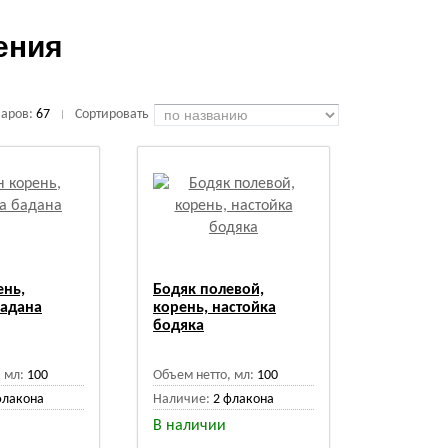
ения
варов:
67
Сортировать
|
ень,
Бодяк полевой,
бадана
корень, настойка
бодяка
 мл:
100
Объем нетто, мл:
100
флакона
Наличие:
2 флакона
В наличии