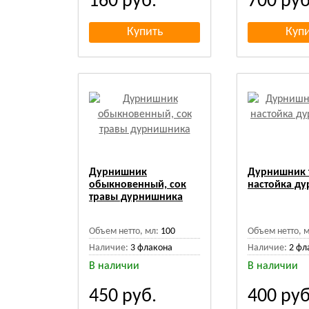
160
руб.
700
руб
Дурнишник
Дурнишник 
обыкновенный, сок
настойка д
травы дурнишника
Объем нетто, мл:
100
Объем нетто, м
Наличие:
3 флакона
Наличие:
2 фл
В наличии
В наличии
450
руб.
400
руб