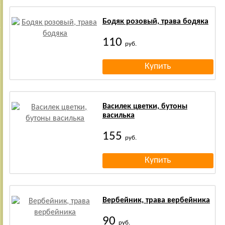
Бодяк розовый, трава бодяка
110
руб.
Василек цветки, бутоны
василька
155
руб.
Вербейник, трава вербейника
90
руб.