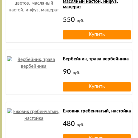
масляный настой, инфуз,
мацерат
550
руб.
Вербейник, трава вербейника
90
руб.
Ежовик гребенчатый, настойка
480
руб.