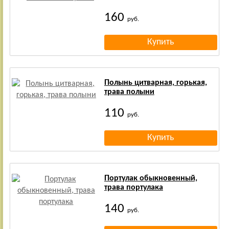
160
руб.
Полынь цитварная, горькая,
трава полыни
110
руб.
Портулак обыкновенный,
трава портулака
140
руб.