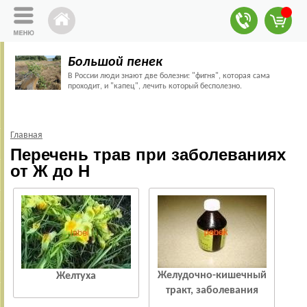
Большой пенек
В России люди знают две болезни: "фигня", которая сама
проходит, и "капец", лечить который бесполезно.
Главная
Перечень трав при заболеваниях
от Ж до Н
Желудочно-кишечный
Желтуха
тракт, заболевания