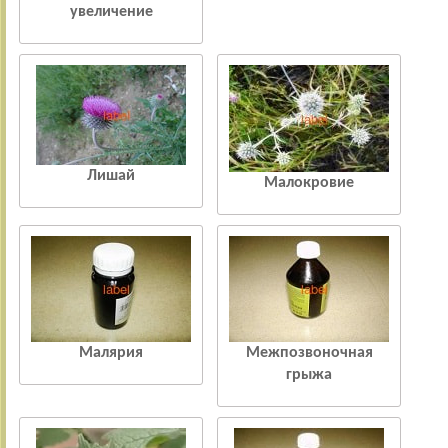
увеличение
Лишай
Малокровие
Малярия
Межпозвоночная
грыжа