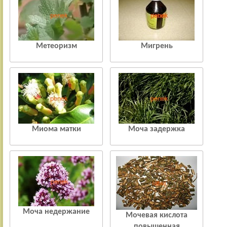
Метеоризм
Мигрень
Миома матки
Моча задержка
Моча недержание
Мочевая кислота
повышенная