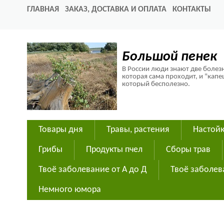
ГЛАВНАЯ
ЗАКАЗ, ДОСТАВКА И ОПЛАТА
КОНТАКТЫ
Большой пенек
В России люди знают две болезн
которая сама проходит, и "капе
который бесполезно.
Товары дня
Травы, растения
Настойк
Грибы
Продукты пчел
Сборы трав
Твоё заболевание от А до Д
Твоё заболев
Немного юмора