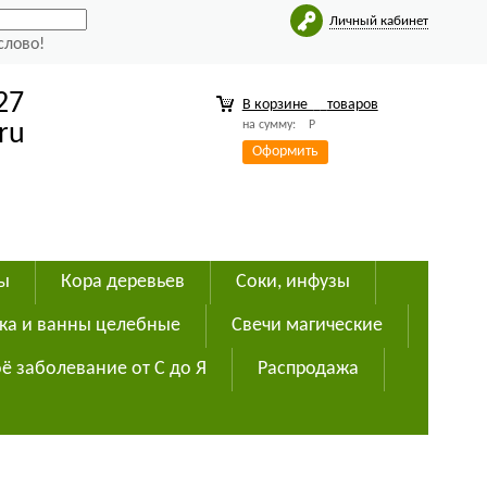
Личный кабинет
слово!
27
В корзине
товаров
на сумму:
Р
ru
Оформить
ды
Кора деревьев
Соки, инфузы
ка и ванны целебные
Свечи магические
ё заболевание от С до Я
Распродажа