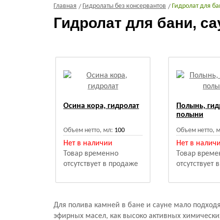
Главная
Гидролаты без консервантов
Гидролат для ба
Гидролат для бани, са
Осина кора, гидролат
Полынь, гид
полыни
Объем нетто, мл:
100
Объем нетто, м
Нет в наличии
Нет в налич
Товар временно
Товар време
отсутствует в продаже
отсутствует 
Для полива камней в бане и сауне мало подходя
эфирных масел, как высоко активных химически