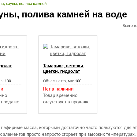
ни, сауны, полива камней
уны, полива камней на воде
Всего т
ролат
Тамарикс, веточки,
цветки, гидролат
л:
100
Объем нетто, мл:
100
ии
Нет в наличии
нно
Товар временно
в продаже
отсутствует в продаже
т эфирные масла, которыми достаточно часто пользуются для эти
х элементов просто напросто сгорает при высоких температурах