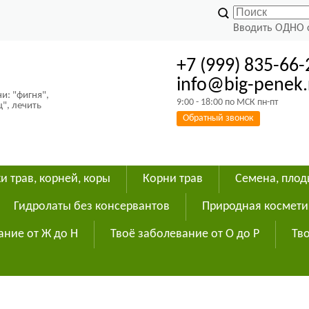
Вводить ОДНО 
+7 (999) 835-66-
info@big-penek.
и: "фигня",
9:00 - 18:00 по МСК пн-пт
ц", лечить
Обратный звонок
и трав, корней, коры
Корни трав
Семена, пло
Гидролаты без консервантов
Природная космети
ание от Ж до Н
Твоё заболевание от О до Р
Тво