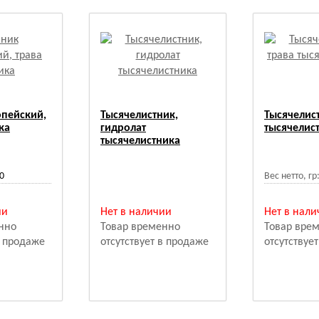
опейский,
Тысячелистник,
Тысячелист
ка
гидролат
тысячелис
тысячелистника
0
Вес нетто, гр
ии
Нет в наличии
Нет в нали
нно
Товар временно
Товар вре
в продаже
отсутствует в продаже
отсутствуе