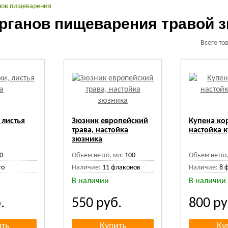
нов пищеварения
рганов пищеварения травой 
Всего то
 листья
Зюзник европейский
Купена ко
трава, настойка
настойка 
зюзника
0
Объем нетто, мл:
100
Объем нетто,
го
Наличие:
11 флаконов
Наличие:
8 
В наличии
В наличии
.
550
руб.
800
ру