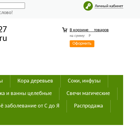
Личный кабинет
слово!
27
В корзине
товаров
на сумму:
Р
ru
Оформить
ды
Кора деревьев
Соки, инфузы
ка и ванны целебные
Свечи магические
ё заболевание от С до Я
Распродажа