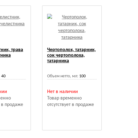
ник, трава
Чертополох, татарник,
тника
сок чертополоха,
татарника
:
40
Объем нетто, мл:
100
чии
Нет в наличии
менно
Товар временно
т в продаже
отсутствует в продаже