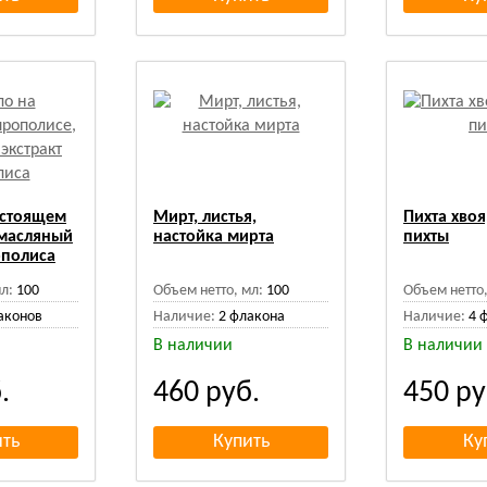
астоящем
Мирт, листья,
Пихта хвоя
 масляный
настойка мирта
пихты
ополиса
л:
100
Объем нетто, мл:
100
Объем нетто,
аконов
Наличие:
2 флакона
Наличие:
4 
В наличии
В наличии
.
460
руб.
450
ру