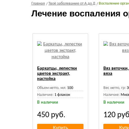
Главная
Твоё заболевание от А до Д
Воспаление орга
Лечение воспаления о
Бархатцы, лепестки
Вяз веточки,
цветов экстракт,
вяза
настойка
Объем нетто, мл:
100
Вес нетто, гр:
3
Наличие:
1 флакон
Наличие:
Мно
В наличии
В наличии
450
руб.
120
руб