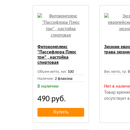
Фитокомплекс
Зюзник евр
"Пассифлора Плюс
трава зюзни
три" , настойка
спиртовая
Объем нетто, мл:
100
Вес нетто, гр:
5
Наличие:
2 флакона
В наличии
Нет в налич
Товар време
490
руб.
отсутствует 