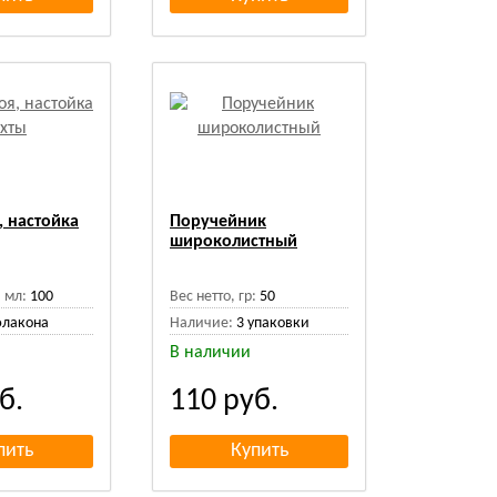
, настойка
Поручейник
широколистный
 мл:
100
Вес нетто, гр:
50
флакона
Наличие:
3 упаковки
В наличии
б.
110
руб.