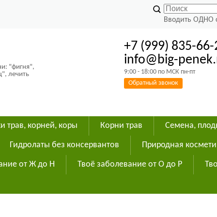
Вводить ОДНО 
+7 (999) 835-66-
info@big-penek.
и: "фигня",
9:00 - 18:00 по МСК пн-пт
ц", лечить
Обратный звонок
и трав, корней, коры
Корни трав
Семена, пло
Гидролаты без консервантов
Природная космети
ание от Ж до Н
Твоё заболевание от О до Р
Тво