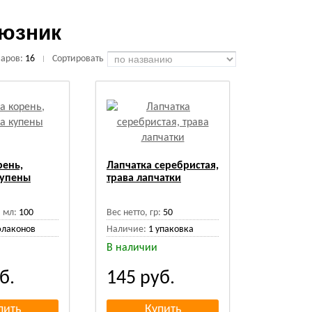
зюзник
варов:
16
Сортировать
|
рень,
Лапчатка серебристая,
купены
трава лапчатки
 мл:
100
Вес нетто, гр:
50
флаконов
Наличие:
1 упаковка
В наличии
б.
145
руб.