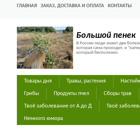
ГЛАВНАЯ
ЗАКАЗ, ДОСТАВКА И ОПЛАТА
КОНТАКТЫ
Большой пенек
В России люди знают две болезн
которая сама проходит, и "капе
который бесполезно.
Товары дня
Травы, растения
Настойк
Грибы
Продукты пчел
Сборы трав
Твоё заболевание от А до Д
Твоё заболев
Немного юмора