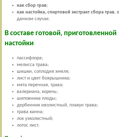
как сбор трав
;
как настойка, спиртовой экстракт сбора трав
, в
данном случае.
В составе готовой, приготовленной
настойки
пассифлора;
мелисса трава;
шишки, соплодия хмеля;
лист и цвет боярышника;
мята перечная, трава;
валериана, корень;
шиповника плоды;
дербенник иволистный, плакун трава;
трава канна;
лох узколистный;
лотос лист.