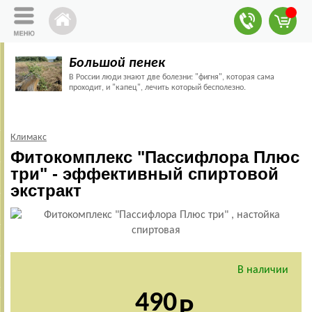
Большой пенек
В России люди знают две болезни: "фигня", которая сама
проходит, и "капец", лечить который бесполезно.
Климакс
Фитокомплекс "Пассифлора Плюс
три" - эффективный спиртовой
экстракт
В наличии
490