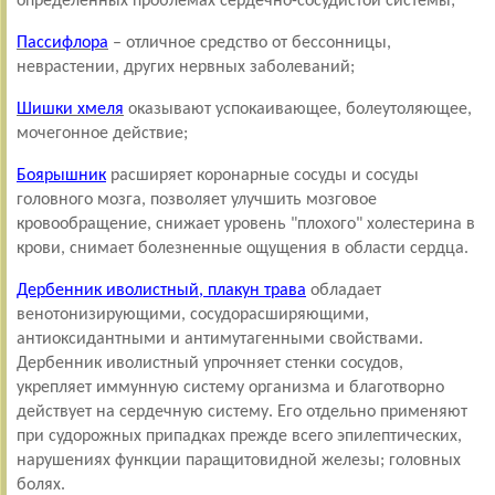
определенных проблемах сердечно-сосудистой системы;
Пассифлора
– отличное средство от бессонницы,
неврастении, других нервных заболеваний;
Шишки хмеля
оказывают успокаивающее, болеутоляющее,
мочегонное действие;
Боярышник
расширяет коронарные сосуды и сосуды
головного мозга, позволяет улучшить мозговое
кровообращение, снижает уровень "плохого" холестерина в
крови, снимает болезненные ощущения в области сердца.
Дербенник иволистный, плакун трава
обладает
венотонизирующими, сосудорасширяющими,
антиоксидантными и антимутагенными свойствами.
Дербенник иволистный упрочняет стенки сосудов,
укрепляет иммунную систему организма и благотворно
действует на сердечную систему. Его отдельно применяют
при судорожных припадках прежде всего эпилептических,
нарушениях функции паращитовидной железы; головных
болях.