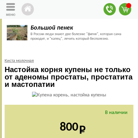
Большой пенек
В России люди знают две болезни: "фигня", которая сама
проходит, и "капец", лечить который бесполезно.
Киста молочная
Настойка корня купены не только
от аденомы простаты, простатита
и мастопатии
В наличии
800