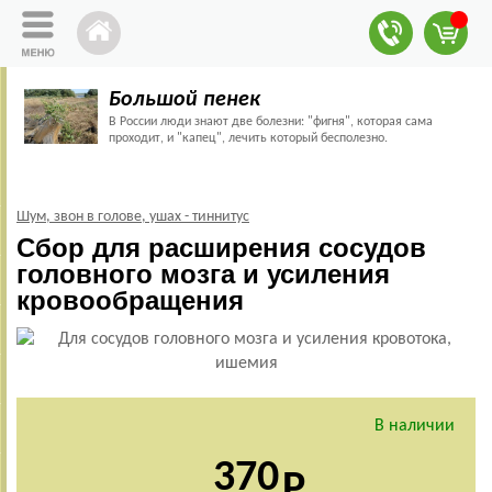
Большой пенек
В России люди знают две болезни: "фигня", которая сама
проходит, и "капец", лечить который бесполезно.
Шум, звон в голове, ушах - тиннитус
Сбор для расширения сосудов
головного мозга и усиления
кровообращения
В наличии
370