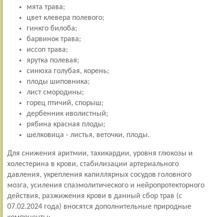
мята трава;
цвет клевера полевого;
гинкго билоба;
барвинок трава;
иссоп трава;
ярутка полевая;
синюха голубая, корень;
плоды шиповника;
лист смородины;
горец птичий, спорыш;
дербенник иволистный;
рябина красная плоды;
шелковица - листья, веточки, плоды.
Для снижения аритмии, тахикардии, уровня глюкозы и
холестерина в крови, стабилизации артериального
давления, укрепления капиллярных сосудов головного
мозга, усиления спазмолитического и нейропротекторного
действия, разжижения крови в данный сбор трав (с
07.02.2024 года) вносятся дополнительные природные