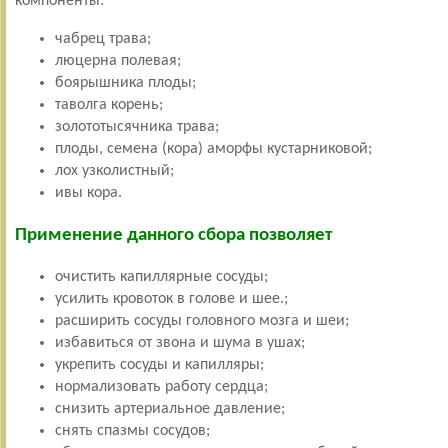
компоненты:
чабрец трава;
люцерна полевая;
боярышника плоды;
таволга корень;
золототысячника трава;
плоды, семена (кора) аморфы кустарниковой;
лох узколистный;
ивы кора.
Применение данного сбора позволяет
очистить капиллярные сосуды;
усилить кровоток в голове и шее.;
расширить сосуды головного мозга и шеи;
избавиться от звона и шума в ушах;
укрепить сосуды и капилляры;
нормализовать работу сердца;
снизить артериальное давление;
снять спазмы сосудов;