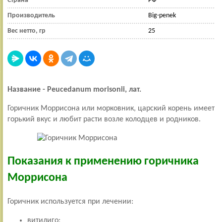
Страна
РФ
Производитель
Big-penek
Вес нетто, гр
25
Название -
Peucedanum
morisonii
, лат.
Горичник Моррисона или морковник, царский корень имеет
горький вкус и любит расти возле колодцев и родников.
Показания к применению горичника
Моррисона
Горичник используется при лечении:
витилиго;