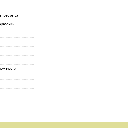
 требуется
ерегонки
ном месте