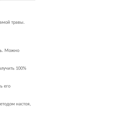
амой травы.
нь. Можно
олучить 100%
ь его
етодом настоя,