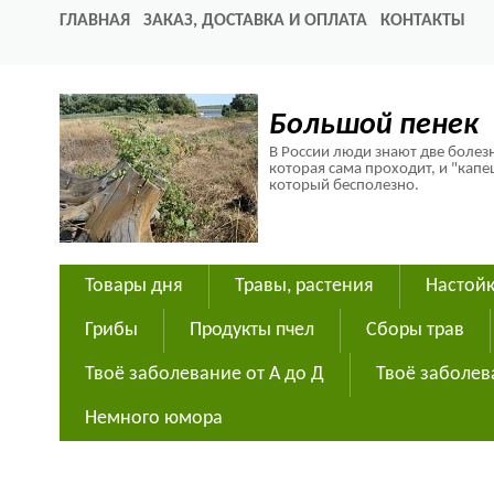
ГЛАВНАЯ
ЗАКАЗ, ДОСТАВКА И ОПЛАТА
КОНТАКТЫ
Большой пенек
В России люди знают две болезн
которая сама проходит, и "капе
который бесполезно.
Товары дня
Травы, растения
Настойк
Грибы
Продукты пчел
Сборы трав
Твоё заболевание от А до Д
Твоё заболев
Немного юмора