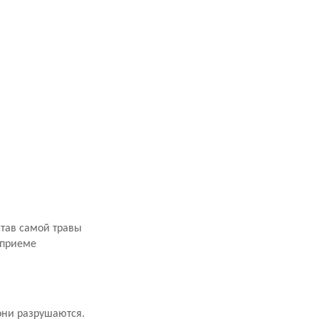
став самой травы
 приеме
они разрушаются.