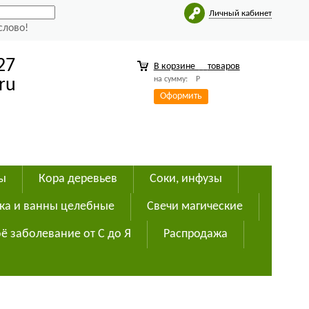
Личный кабинет
слово!
27
В корзине
товаров
на сумму:
Р
ru
Оформить
ды
Кора деревьев
Соки, инфузы
ка и ванны целебные
Свечи магические
ё заболевание от С до Я
Распродажа