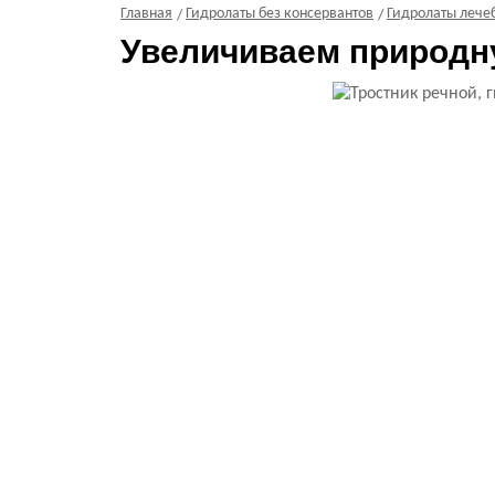
Главная
Гидролаты без консервантов
Гидролаты лече
Увеличиваем природну