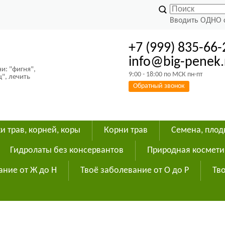
Вводить ОДНО 
+7 (999) 835-66-
info@big-penek.
и: "фигня",
9:00 - 18:00 по МСК пн-пт
ц", лечить
Обратный звонок
и трав, корней, коры
Корни трав
Семена, пло
Гидролаты без консервантов
Природная космети
ание от Ж до Н
Твоё заболевание от О до Р
Тво