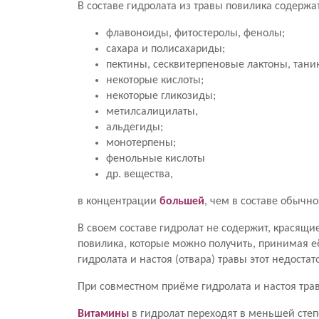
В составе гидролата из травы повилика содерж
флавоноиды, фитостеролы, фенолы;
сахара и полисахариды;
пектины, сесквитерпеновые лактоны, тани
некоторые кислоты;
некоторые гликозиды;
метилсалицилаты,
альдегиды;
монотерпены;
фенольные кислоты
др. вещества,
в концентрации
большей
, чем в составе обычно
В своем составе гидролат не содержит, красящи
повилика, которые можно получить, принимая её
гидролата и настоя (отвара) травы этот недостат
При совместном приёме гидролата и настоя тра
Витамины
в гидролат переходят в меньшей степ