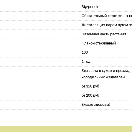
Big-penek
Обязательный сертификат не
Дистилляция паром путем п
Наземная часть растения
Флакон стеклянный
100
1 год
Без света в сухом и прохлад
холодильник желателен
от 350 руб
от 200 руб
Будьте здоровы!