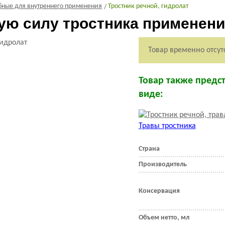
бные для внутреннего применения
Тростник речной, гидролат
ю силу тростника применени
Товар временно отсут
Товар также предс
виде:
Травы тростника
Страна
Производитель
Консервация
Объем нетто, мл