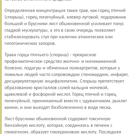
Определенная концентрация таких трав, как горец птичий
(спорыш), горец почечуйный, клевер луговой, подорожник
большой и брусники лист обыкновенной усиливает тонус
гладкой мускулатуры, а это в свою очередь позволяет
стабилизировать стул при наличии атонических или
гипотонических запоров.
Трава горца птичьего (спорыш) - прекрасное
профилактическое средство желчно- и мочекаменной
болезни, подагры и обменных полиартритов, которые у
пожилых людей часто сопровождаю стенокардию, инфаркт,
дисциркуляторную энцефалопатию. Спорыш препятствует
образованию кристаллов солей кальция мочевой,
щавелевой и фосфорной кислот. Горец птичий и горец
почечуйный, принимаемый вместе с одуванчиком, рыхлят
камни, и они выходят безболезненно в виде песка.
Лист брусники обыкновенной содержит токсичную
бензойную кислоту, которая, соединяясь в печени с
гликогеном, образует глюкуроновую кислоту. Последняя