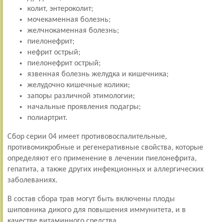
колит, энтероколит;
мочекаменная болезнь;
желчнокаменная болезнь;
пиелонефрит;
нефрит острый;
пиелонефрит острый;
язвенная болезнь желудка и кишечника;
желудочно кишечные колики;
запоры различной этимологии;
начальные проявления подагры;
полиартрит.
Сбор серии 04 имеет противовоспалительные,
противомикробные и регенеративные свойства, которые
определяют его применение в лечении пиелонефрита,
гепатита, а также других инфекционных и аллергических
заболеваниях.
В состав сбора трав могут быть включены плоды
шиповника дикого для повышения иммунитета, и в
качестве витаминного средства.