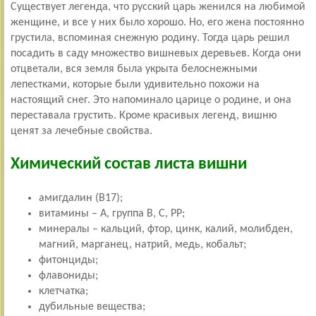
Существует легенда, что русский царь женился на любимой
женщине, и все у них было хорошо. Но, его жена постоянно
грустила, вспоминая снежную родину. Тогда царь решил
посадить в саду множество вишневых деревьев. Когда они
отцветали, вся земля была укрыта белоснежными
лепестками, которые были удивительно похожи на
настоящий снег. Это напоминало царице о родине, и она
переставала грустить. Кроме красивых легенд, вишню
ценят за лечебные свойства.
Химический состав листа вишни
амигдалин (В17);
витамины – А, группа В, С, РР;
минералы – кальций, фтор, цинк, калий, молибден,
магний, марганец, натрий, медь, кобальт;
фитонциды;
флавониды;
клетчатка;
дубильные вещества;