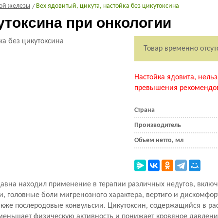
ой железы
Вех ядовитый, цикута, настойка без цикутоксина
утоксина при онкологии
Товар временно отсут
Настойка ядовита, нельз
превышения рекомендов
Страна
Производитель
Объем нетто, мл
здавна находил применение в терапии различных недугов, вклю
и, головные боли мигренозного характера, вертиго и дискомфор
кже послеродовые конвульсии. Цикутоксин, содержащийся в ра
меньшает физическую активность и понижает кровяное давление