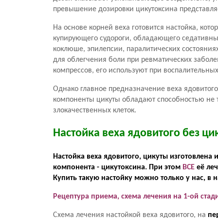
превышение дозировки цикутоксина представляе
На основе корней веха готовится настойка, кот
купирующего судороги, обладающего седативны
коклюше, эпилепсии, паралитических состояниях,
для облегчения боли при ревматических заболе
компрессов, его используют при воспалительных
Однако главное предназначение веха ядовитого
компоненты цикуты обладают способностью не т
злокачественных клеток.
Настойка веха ядовитого без ци
Настойка веха ядовитого, цикуты изготовлена
компонента - цикутоксина. При этом
ВСЕ
её леч
Купить такую настойку можно только у нас, в 
Рецептура приема, схема лечения на 1-ой стад
Схема лечения настойкой веха ядовитого, на
пе