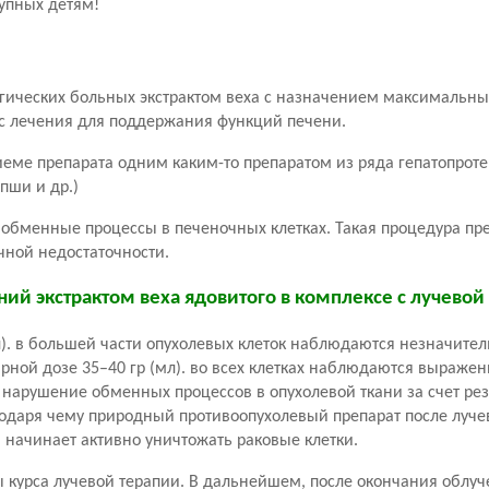
тупных детям!
гических больных экстрактом веха с назначением максимальны
рс лечения для поддержания функций печени.
иеме препарата одним каким-то препаратом из ряда гепатопроте
опши и др.)
т обменные процессы в печеночных клетках. Такая процедура п
чной недостаточности.
ий экстрактом веха ядовитого в комплексе с лучевой
). в большей части опухолевых клеток наблюдаются незначите
рной дозе 35–40 гр (мл). во всех клетках наблюдаются выраже
е нарушение обменных процессов в опухолевой ткани за счет ре
агодаря чему природный противоопухолевый препарат после луче
и начинает активно уничтожать раковые клетки.
 курса лучевой терапии. В дальнейшем, после окончания облуч