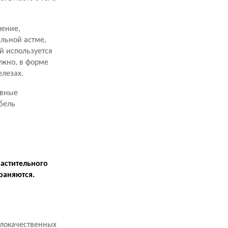
ление,
льной астме,
ой используется
ужно, в форме
елезах.
ивные
бель
растительного
раняются.
злокачественных