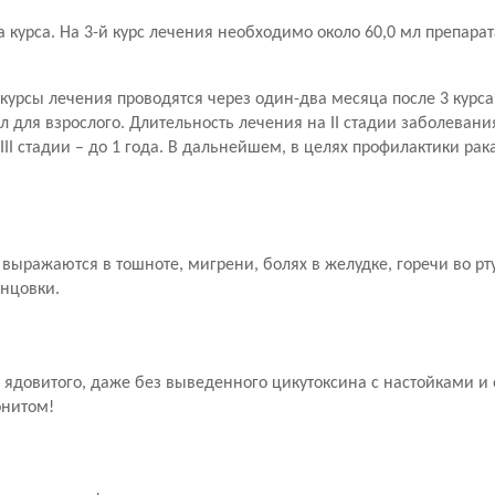
нца курса. На 3-й курс лечения необходимо около 60,0 мл препара
курсы лечения проводятся через один-два месяца после 3 курса
л для взрослого. Длительность лечения на II стадии заболевани
III стадии – до 1 года. В дальнейшем, в целях профилактики рак
выражаются в тошноте, мигрени, болях в желудке, горечи во рту
анцовки.
 ядовитого, даже без выведенного цикутоксина с настойками и
онитом!