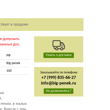
ствует в продаже
я допускать
анных доз.
Узнать о доставке
РФ
Big-penek
100
Заказывайте по телефону
+7 (999) 835-66-27
info@big-penek.ru
Не дозвонились?
чая
т,
стении, в малых
. Вместе с тем,