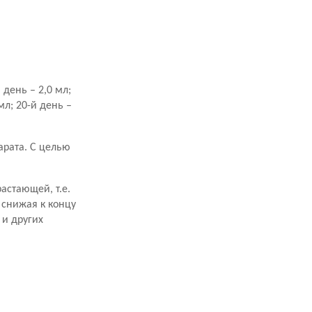
й день – 2,0 мл;
 мл; 20-й день –
арата. С целью
астающей, т.е.
 снижая к концу
 и других