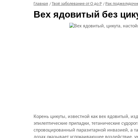
Главная
Твоё заболевание от О до Р
Рак поджелудочн
Вех ядовитый без цик
Корень цикуты, известной как вех ядовитый, и
эпилептические припадки, тетанические судорог
спровоцированный паразитарной инвазией, а та
дозах оказывает успокаивающее воздействие, у