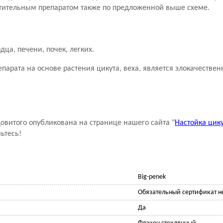
стительным препаратом также по предложенной выше схеме.
ца, печени, почек, легких.
арата на основе растения цикута, веха, является злокачествен
овитого опубликована на странице нашего сайта "
Настойка цику
ьтесь!
Big-penek
Обязательный сертификат не
Да