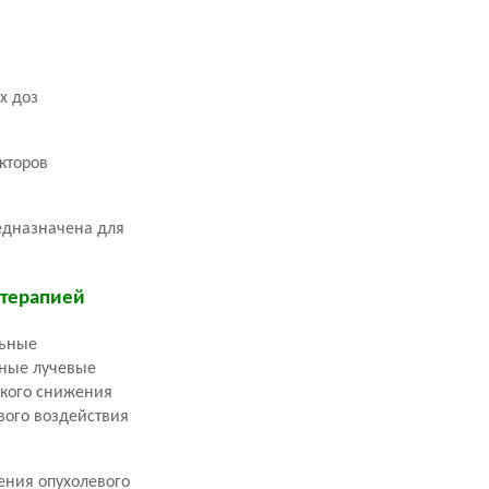
х доз
кторов
редназначена для
 терапией
льные
нные лучевые
зкого снижения
вого воздействия
ения опухолевого