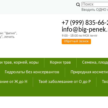
Вводить ОДНО 
+7 (999) 835-66-
info@big-penek.
и: "фигня",
9:00 - 18:00 по МСК пн-пт
ц", лечить
Обратный звонок
и трав, корней, коры
Корни трав
Семена, пло
Гидролаты без консервантов
Природная космети
ание от Ж до Н
Твоё заболевание от О до Р
Тво