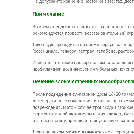
Не допускайте хранение настойки в местах, дос
Примечание
Во время неоднократных курсов лечения онколо
рекомендуется провести восстановительный ку
Такой курс проводится во время перерывов в пр
(эссенциале, гепасол, гептрал, гепабене, растор
Известно, что такие препараты восстанавливаю
профилактики возникновения у больных печено
Лечение злокачественных новообразован
После подведения суммарной дозы 16–20 гр (мл
дегенеративные изменения, и только при сумма
повреждения. В этом случае происходит стойко
ферментативной активности в этих клетках, бл
без препятствий проникает в опухолевую ткань 
Лечение вехом
можно начинать
уже с середины