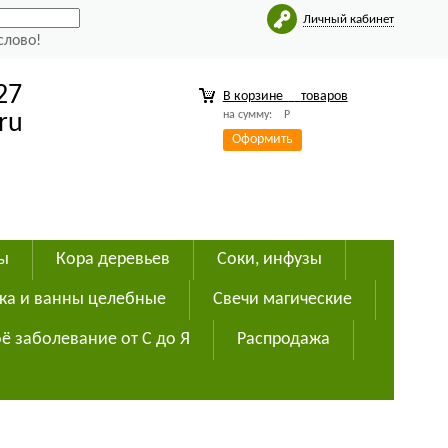
Личный кабинет
слово!
27
В корзине
товаров
на сумму:
Р
ru
Оформить
ды
Кора деревьев
Соки, инфузы
ка и ванны целебные
Свечи магические
ё заболевание от С до Я
Распродажа