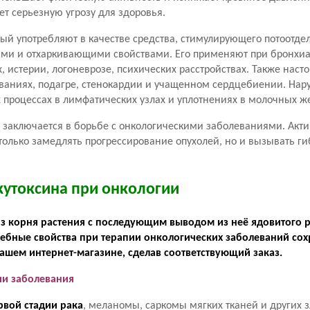
т серьезную угрозу для здоровья.
орый употребляют в качестве средства, стимулирующего потоотде
ми и отхаркивающими свойствами. Его применяют при бронхиа
 истерии, логоневрозе, психических расстройствах. Также наст
ваниях, подагре, стенокардии и учащенном сердцебиении. Нар
 процессах в лимфатических узлах и уплотнениях в молочных ж
 заключается в борьбе с онкологическими заболеваниями. Акт
олько замедлять прогрессирование опухолей, но и вызывать ги
кутоксина при онкологии
 из корня растения с последующим выводом из неё ядовитого 
ебные свойства при терапии онкологических заболеваний сох
нашем интернет-магазине, сделав соответствующий заказ.
ии заболевания
рвой стадии рака
, меланомы, саркомы мягких тканей и других 