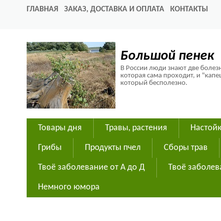
ГЛАВНАЯ
ЗАКАЗ, ДОСТАВКА И ОПЛАТА
КОНТАКТЫ
Большой пенек
В России люди знают две болезн
которая сама проходит, и "капе
который бесполезно.
Товары дня
Травы, растения
Настойк
Грибы
Продукты пчел
Сборы трав
Твоё заболевание от А до Д
Твоё заболев
Немного юмора