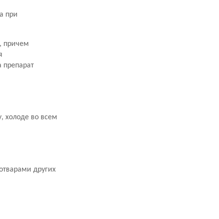
та при
, причем
я
а препарат
, холоде во всем
 отварами других