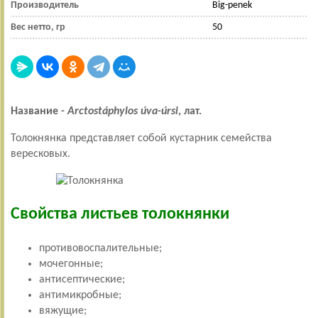
Производитель
Big-penek
Вес нетто, гр
50
Название -
Arctostáphylos úva-úrsi
, лат.
Толокнянка представляет собой кустарник семейства
вересковых.
Свойства листьев толокнянки
противовоспалительные;
мочегонные;
антисептические;
антимикробные;
вяжущие;