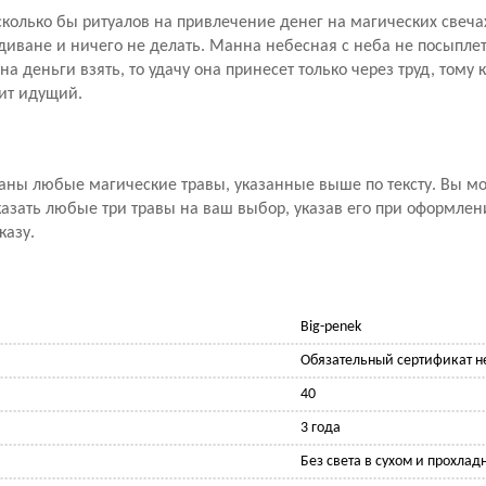
сколько бы ритуалов на привлечение денег на магических свеча
диване и ничего не делать. Манна небесная с неба не посыплетс
а деньги взять, то удачу она принесет только через труд, тому 
лит идущий.
ваны любые магические травы, указанные выше по тексту. Вы м
азать любые три травы на ваш выбор, указав его при оформлен
казу.
Big-penek
Обязательный сертификат не
40
3 года
Без света в сухом и прохлад