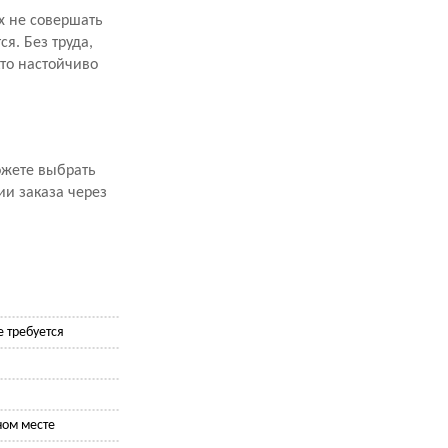
х не совершать
я. Без труда,
кто настойчиво
ожете выбрать
ии заказа через
 требуется
ном месте