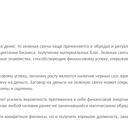
я денег, то зеленая свеча чаще применяется в обрядах и ритуа
цветание бизнеса, получение материальных благ. Зеленая свеч
ные знакомства, способствующие финансовому успеху, открыва
овому успеху, личному росту является наличие черных сил, враг
вечу на деньги. Заговор на деньги на зеленую свечу может откр
ечены и оценены.
ют усилить вероятность притяжения к себе финансовой энергии
чески любой человек ранее не занимавшийся магическими обря
сти конкретные финансы, но и получить хорошую должность, зак