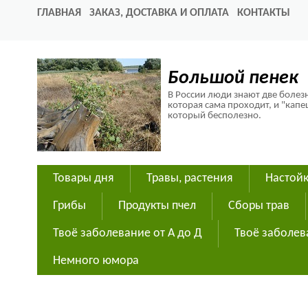
ГЛАВНАЯ
ЗАКАЗ, ДОСТАВКА И ОПЛАТА
КОНТАКТЫ
Большой пенек
В России люди знают две болезн
которая сама проходит, и "капе
который бесполезно.
Товары дня
Травы, растения
Настойк
Грибы
Продукты пчел
Сборы трав
Твоё заболевание от А до Д
Твоё заболев
Немного юмора