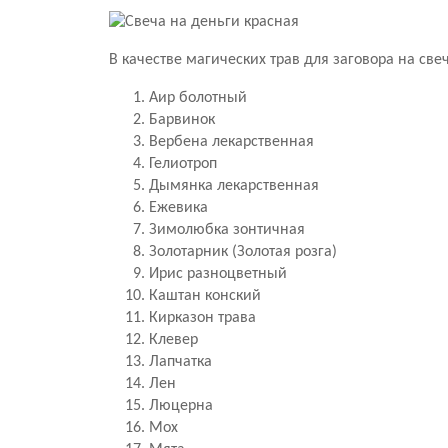
В качестве магических трав для заговора на све
Аир болотный
Барвинок
Вербена лекарственная
Гелиотроп
Дымянка лекарственная
Ежевика
Зимолюбка зонтичная
Золотарник (Золотая розга)
Ирис разноцветный
Каштан конский
Кирказон трава
Клевер
Лапчатка
Лен
Люцерна
Мох