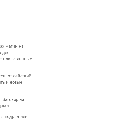
лах магии на
а для
ет новые личные
ов, от действий
ыть и новые
. Заговор на
дами.
аз, подряд или