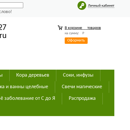
Личный кабинет
слово!
27
В корзине
товаров
на сумму:
Р
ru
Оформить
ды
Кора деревьев
Соки, инфузы
ка и ванны целебные
Свечи магические
ё заболевание от С до Я
Распродажа