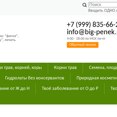
Вводить ОДНО 
+7 (999) 835-66-
info@big-penek.
и: "фигня",
9:00 - 18:00 по МСК пн-пт
ц", лечить
Обратный звонок
и трав, корней, коры
Корни трав
Семена, пло
Гидролаты без консервантов
Природная космети
ание от Ж до Н
Твоё заболевание от О до Р
Тво