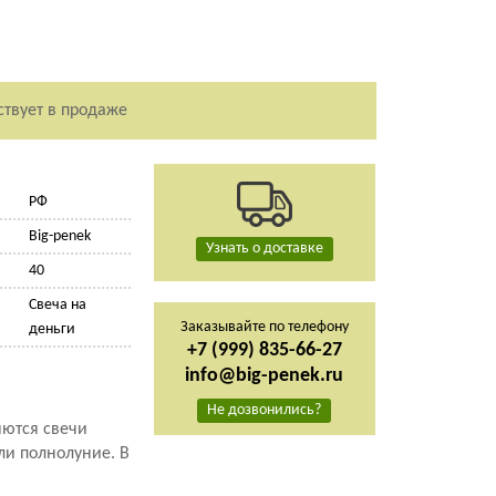
ствует в продаже
РФ
Big-penek
Узнать о доставке
40
Свеча на
Заказывайте по телефону
деньги
+7 (999) 835-66-27
info@big-penek.ru
Не дозвонились?
яются свечи
или полнолуние. В