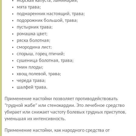
морская капуста, ламинария;
мята трава;
подмаренник настоящий, трава;
подорожник большой, трава;
пустырник трава;
ромашка цвет;
ряска болотная;
смородина лист;
спорыш, горец птичий;
сушеница болотная, трава;
тмин плоды;
хвощ полевой, трава;
череда трава;
шалфей трава.
Применение настойки позволяет противодействовать
"грудной жабе" или стенокардии. Это лечебное средство
убирает или снижает частоту болевых грудных приступов,
уменьшая их интенсивность.
Применение настойки, как народного средства от