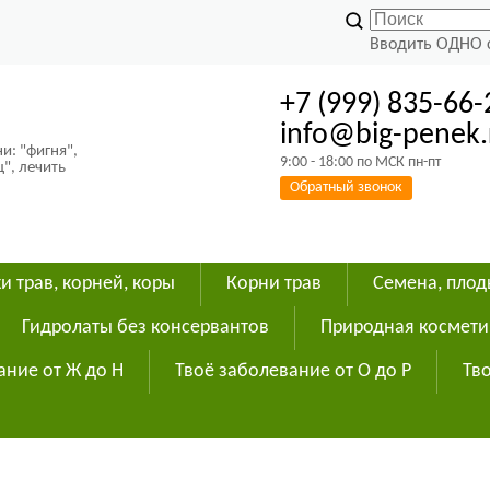
Вводить ОДНО 
+7 (999) 835-66-
info@big-penek.
и: "фигня",
9:00 - 18:00 по МСК пн-пт
ц", лечить
Обратный звонок
и трав, корней, коры
Корни трав
Семена, пло
Гидролаты без консервантов
Природная космети
ание от Ж до Н
Твоё заболевание от О до Р
Тво