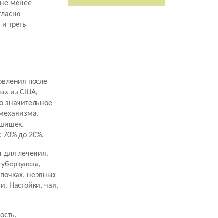
 не менее
гласно
 и треть
овления после
ных из США,
то значительное
 механизма.
 шишек.
с 70% до 20%.
н для лечения.
уберкулеза,
 почках, нервных
. Настойки, чаи,
ость.