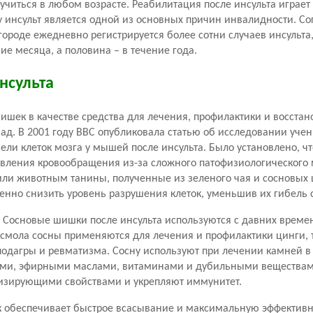
учиться в любом возрасте. Реабилитация после инсульта играет
у инсульт является одной из основных причин инвалидности. Со
ороде ежедневно регистрируется более сотни случаев инсульта,
ие месяца, а половина – в течение года.
нсульта
ишек в качестве средства для лечения, профилактики и восстан
зад. В 2001 году BBC опубликовала статью об исследовании уче
ели клеток мозга у мышей после инсульта. Было установлено, ч
новления кровообращения из-за сложного патофизиологического
или животным танины, полученные из зеленого чая и сосновых
венно снизить уровень разрушения клеток, уменьшив их гибель 
. Сосновые шишки после инсульта используются с давних време
 смола сосны применяются для лечения и профилактики цинги, т
подагры и ревматизма. Сосну используют при лечении камней в
дами, эфирными маслами, витаминами и дубильными веществами
низирующими свойствами и укрепляют иммунитет.
к обеспечивает быстрое всасывание и максимальную эффективн