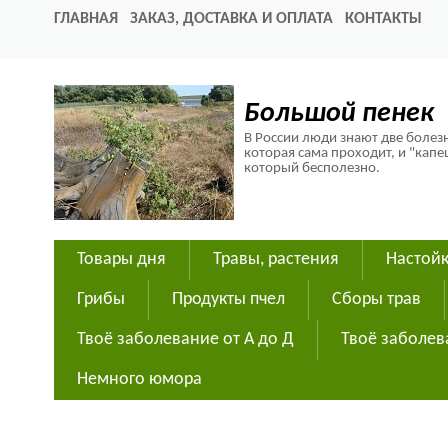
ГЛАВНАЯ
ЗАКАЗ, ДОСТАВКА И ОПЛАТА
КОНТАКТЫ
Большой пенек
В России люди знают две болезн
которая сама проходит, и "капе
который бесполезно.
Товары дня
Травы, растения
Настойк
Грибы
Продукты пчел
Сборы трав
Твоё заболевание от А до Д
Твоё заболев
Немного юмора