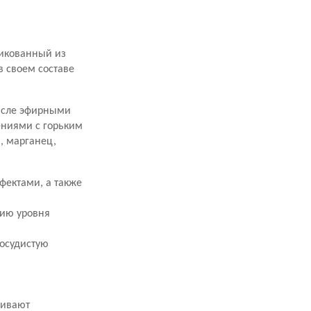
фикованный из
в своем составе
числе эфирными
ниями с горьким
, марганец,
фектами, а также
нию уровня
осудистую
живают