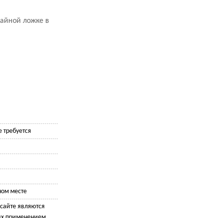
чайной ложке в
 требуется
ном месте
сайте являются
их применением