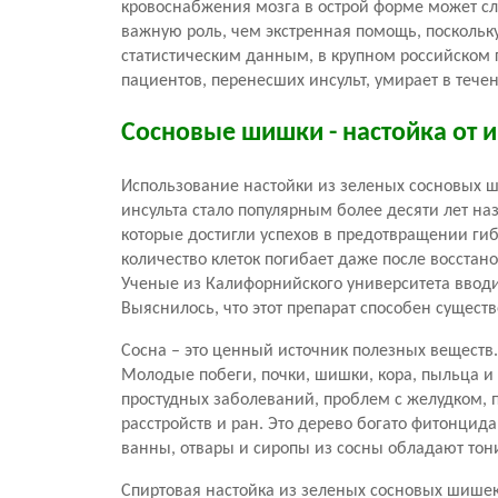
кровоснабжения мозга в острой форме может сл
важную роль, чем экстренная помощь, поскольк
статистическим данным, в крупном российском г
пациентов, перенесших инсульт, умирает в течен
Сосновые шишки - настойка от и
Использование настойки из зеленых сосновых ш
инсульта стало популярным более десяти лет на
которые достигли успехов в предотвращении гиб
количество клеток погибает даже после восста
Ученые из Калифорнийского университета ввод
Выяснилось, что этот препарат способен сущест
Сосна – это ценный источник полезных веществ
Молодые побеги, почки, шишки, кора, пыльца и
простудных заболеваний, проблем с желудком, 
расстройств и ран. Это дерево богато фитонци
ванны, отвары и сиропы из сосны обладают то
Спиртовая настойка из зеленых сосновых шише