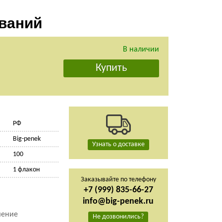
еваний
В наличии
РФ
Big-penek
Узнать о доставке
100
1 флакон
Заказывайте по телефону
+7 (999) 835-66-27
info@big-penek.ru
шение
Не дозвонились?