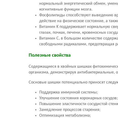
нормальный энергетический обмен, умень
когнитивные функции мозга.
Фосфолипиды способствуют выведению вр
действие на физическое состояние, а так
Витамин K поддерживает нормальную сверт
глазах, почках, печени, кровеносных сосуд
Витамин C, в большом количестве содержа
свободными радикалами, предотвращая р
Полезные свойства
Содержащиеся в хвойных шишках фитохимическ
организма, демонстрируя антибактериальные, 
Сосновые шишки потенциально приносят следую
Поддержка иммунной системы;
Улучшение состояния коронарных сосудов;
Повышение эластичности сосудистой стенк
Замедление процессов старения;
Оптимизация метаболизма;