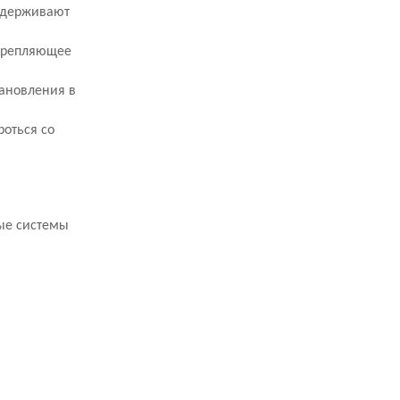
оддерживают
укрепляющее
тановления в
роться со
ые системы