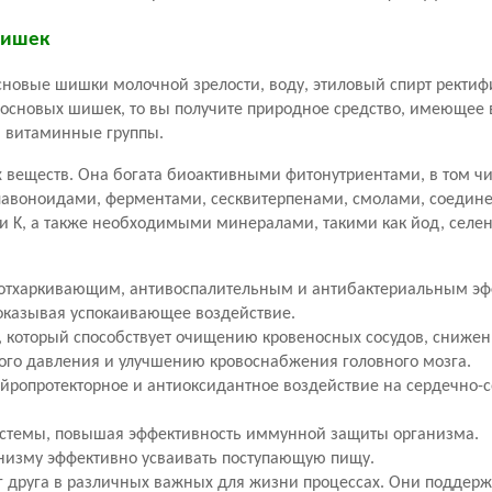
шишек
сновые шишки молочной зрелости, воду, этиловый спирт ректи
 сосновых шишек, то вы получите природное средство, имеющее 
я витаминные группы.
 веществ. Она богата биоактивными фитонутриентами, в том 
авоноидами, ферментами, сесквитерпенами, смолами, соедине
 и K, а также необходимыми минералами, такими как йод, селен
отхаркивающим, антивоспалительным и антибактериальным эф
 оказывая успокаивающее воздействие.
, который способствует очищению кровеносных сосудов, сниже
ого давления и улучшению кровоснабжения головного мозга.
ропротекторное и антиоксидантное воздействие на сердечно-с
истемы, повышая эффективность иммунной защиты организма.
анизму эффективно усваивать поступающую пищу.
 друга в различных важных для жизни процессах. Они поддер