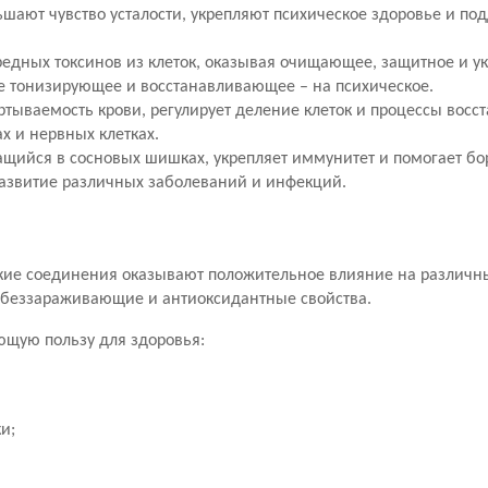
шают чувство усталости, укрепляют психическое здоровье и п
едных токсинов из клеток, оказывая очищающее, защитное и 
же тонизирующее и восстанавливающее – на психическое.
ываемость крови, регулирует деление клеток и процессы восс
ах и нервных клетках.
щийся в сосновых шишках, укрепляет иммунитет и помогает бо
азвитие различных заболеваний и инфекций.
ие соединения оказывают положительное влияние на различн
обеззараживающие и антиоксидантные свойства.
щую пользу для здоровья:
и;