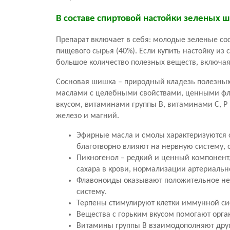
В составе спиртовой настойки зеленых 
Препарат включает в себя: молодые зеленые со
пищевого сырья (40%). Если купить настойку из
большое количество полезных веществ, включа
Сосновая шишка – природный кладезь полезных
маслами с целебными свойствами, ценными фл
вкусом, витаминами группы B, витаминами C, P
железо и магний.
Эфирные масла и смолы характеризуются 
благотворно влияют на нервную систему,
Пикногенол – редкий и ценный компонент
сахара в крови, нормализации артериальн
Флавоноиды оказывают положительное ней
систему.
Терпены стимулируют клетки иммунной с
Вещества с горьким вкусом помогают орг
Витамины группы B взаимодополняют друг