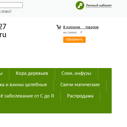
Личный кабинет
слово!
27
В корзине
товаров
на сумму:
Р
ru
Оформить
ды
Кора деревьев
Соки, инфузы
ка и ванны целебные
Свечи магические
ё заболевание от С до Я
Распродажа