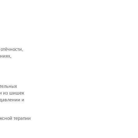
отёчности,
ниях,
ительных
и из шишек
 давлении и
ксной терапии