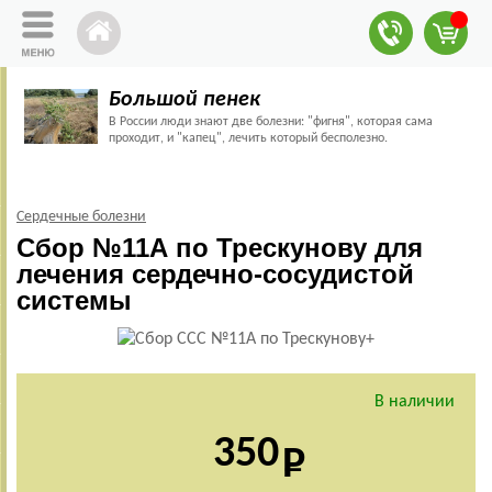
Большой пенек
В России люди знают две болезни: "фигня", которая сама
проходит, и "капец", лечить который бесполезно.
Сердечные болезни
Сбор №11А по Трескунову для
лечения сердечно-сосудистой
системы
В наличии
350