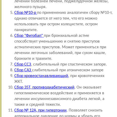
лечении болезней печени, поджелудочной железы,
желчного пузыря.
Сбор №10-р
по применению аналогичен сбору №10-т,
однако отличается от него тем, что его можно
использовать при остром холецистите, остром
панкреатите.
Сбор "Фитобап"
при бронхиальной астме
способствует уменьшению и снятию приступов
астматических приступов. Может применяться при
лечении легочных заболеваний, при сухом кашле,
бронхите и трахеите.
Сбор ССЗ
,
слабительный при спастическом запоре.
Сбор САЗ
слабительный при атоническом запоре
Сбор кровеостанавливающий,
при кровотечениях
ЖКТ.
Сбор 35Т, противодиабетический
. Он оказывает
гипогликемическое воздействие и применяется в
лечении инсулиннезависимого диабета легкой, а
также и средней тяжести.
Сбор № 12А, при гипертонии
. Позволяет снизить
артериальное давление до нормы и убрать его