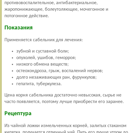
противовоспалительное, антибактериальное,
жаропонижающее, болеутоляющее, мочегонное и
потогонное действие.
Показания
Применяется сабельник для лечения:
зубной и суставной боли;
опухолей, ушибов, геморроя;
низкого обмена веществ;
остеохондроза, грыж, воспалений нервов;
долго незаживающих ран, фурункулов;
гепатита, туберкулеза.
Цена корня сабельника достаточно невысокая, сырье не
часто появляется, поэтому лучше приобрести его заранее.
Рецептура
Из чайной ложки измельченных корней, залитых стаканом
кипятка, получается отличный чай. Пить его лучше утром до