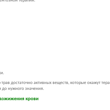
ентозной терапии.
ки.
р трав достаточно активных веществ, которые окажут тер
и до нужного значения.
разжижения крови