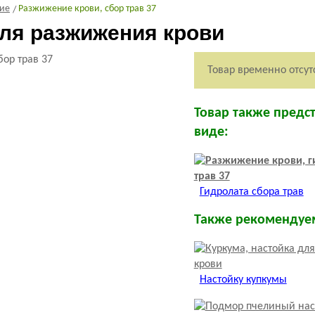
ие
Разжижение крови, сбор трав 37
ля разжижения крови
Товар временно отсут
Товар также предс
виде:
Гидролата сбора трав
Также рекомендуе
Настойку купкумы