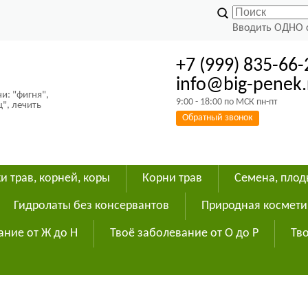
Вводить ОДНО 
+7 (999) 835-66-
info@big-penek.
и: "фигня",
9:00 - 18:00 по МСК пн-пт
ц", лечить
Обратный звонок
и трав, корней, коры
Корни трав
Семена, пло
Гидролаты без консервантов
Природная космети
ание от Ж до Н
Твоё заболевание от О до Р
Тво