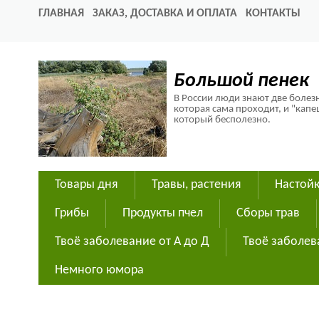
ГЛАВНАЯ
ЗАКАЗ, ДОСТАВКА И ОПЛАТА
КОНТАКТЫ
Большой пенек
В России люди знают две болезн
которая сама проходит, и "капе
который бесполезно.
Товары дня
Травы, растения
Настойк
Грибы
Продукты пчел
Сборы трав
Твоё заболевание от А до Д
Твоё заболев
Немного юмора