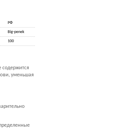
РФ
Big-penek
100
е содержится
рови, уменьшая
варительно
определенные