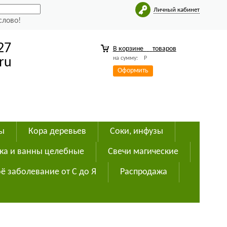
Личный кабинет
слово!
27
В корзине
товаров
на сумму:
Р
ru
Оформить
ды
Кора деревьев
Соки, инфузы
ка и ванны целебные
Свечи магические
ё заболевание от С до Я
Распродажа