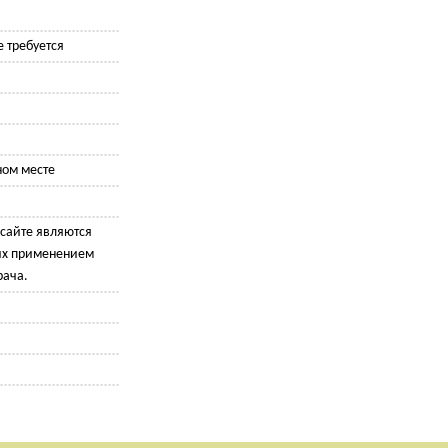
 требуется
ном месте
сайте являются
их применением
рача.