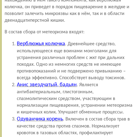
нахождению в нем такого компонента, как верблюжья
колючка, он приведет в порядок пищеварение в желудке и
позволит залечить микроязвы как в нём, так и в области
двенадцатиперстной кишки.
В состав сбора от метеоризма входят:
Верблюжья колючка
. Древнейшее средство,
использующееся еще воинами монголами для
устранения различных проблем с жкт при дальних
походах. Одно из немногих средств не имеющее
противопоказаний и не подвержено привыканию –
всегда эффективно. Способствует выводу токсинов.
Анис звездчатый, бадьян
. Является
антибактериальным, глистогонным,
спазмолитическим средством, участвующим в
нормализации пищеварения, устранении метеоризма
и кишечных колик. Улучшает обменные процессы.
Одуванчика корень
. Включен в состав сбора трав в
качестве средства против спазмов. Нормализует
кровоток в тазовых областях, профилактирует