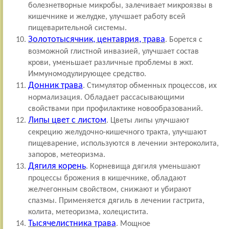
болезнетворные микробы, залечивает микроязвы в
кишечнике и желудке, улучшает работу всей
пищеварительной системы.
Золототысячник, центаврия, трава
. Борется с
возможной глистной инвазией, улучшает состав
крови, уменьшает различные проблемы в жкт.
Иммуномодулирующее средство.
Донник трава
. Стимулятор обменных процессов, их
нормализация. Обладает рассасывающими
свойствами при профилактике новообразований.
Липы цвет с листом
. Цветы липы улучшают
секрецию желудочно-кишечного тракта, улучшают
пищеварение, используются в лечении энтероколита,
запоров, метеоризма.
Дягиля корень
. Корневища дягиля уменьшают
процессы брожения в кишечнике, обладают
желчегонным свойством, снижают и убирают
спазмы. Применяется дягиль в лечении гастрита,
колита, метеоризма, холецистита.
Тысячелистника трава
. Мощное