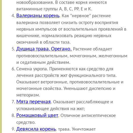
новообразования. В составе корня имеются
витаминные группы А, В, С, РР, Е и К.
Валерианы корень
. Как "нервное" растение
валериана позволяет снизить остроту восприятия
нервных импульсов от воспалительных проявлений в
кишечнике, нормализовать реакцию нервных
окончаний в области таза.
Душица трава, Орегано.
Растение обладает
противовоспалительным, мочегонным, желчегонным
и седативным действием.
Семена укропа. Применяются как средство для
лечения расстройств жкт функционального типа.
Оказывают ветрогонные, противовоспалительные и
мочегонные свойства. Уменьшают диспепсию и
метеоризм.
Мята перечная
. Оказывает расслабляющее и
успокаивающее действия на жкт;
Ромашковый цвет
. Отличное антисептическое
средство.
Девясила корень
. трава. Уничтожает