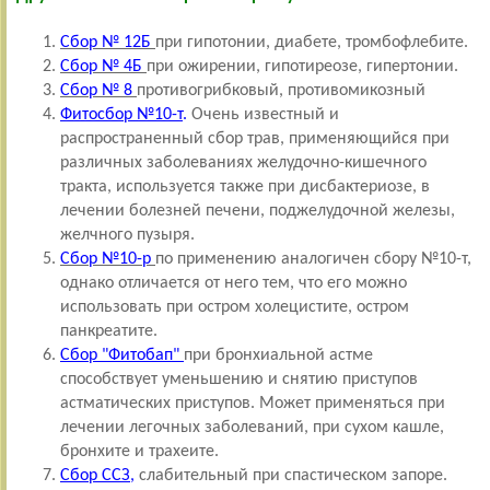
Сбор № 12Б
при гипотонии, диабете, тромбофлебите.
Сбор № 4Б
при ожирении, гипотиреозе, гипертонии.
Сбор № 8
противогрибковый, противомикозный
Фитосбор №10-т
.
Очень известный и
распространенный сбор трав, применяющийся при
различных заболеваниях желудочно-кишечного
тракта, используется также при дисбактериозе, в
лечении болезней печени, поджелудочной железы,
желчного пузыря.
Сбор №10-р
по применению аналогичен сбору №10-т,
однако отличается от него тем, что его можно
использовать при остром холецистите, остром
панкреатите.
Сбор "Фитобап"
при бронхиальной астме
способствует уменьшению и снятию приступов
астматических приступов. Может применяться при
лечении легочных заболеваний, при сухом кашле,
бронхите и трахеите.
Сбор ССЗ
,
слабительный при спастическом запоре.