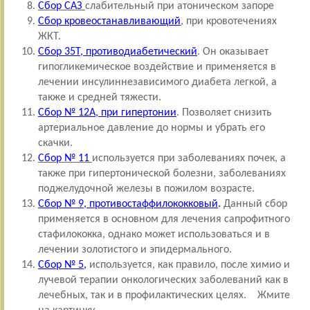
Сбор САЗ
слабительный при атоническом запоре
Сбор кровеостанавливающий
, при кровотечениях
ЖКТ.
Сбор 35Т, противодиабетический
. Он оказывает
гипогликемическое воздействие и применяется в
лечении инсулиннезависимого диабета легкой, а
также и средней тяжести.
Сбор № 12А, при гипертонии
. Позволяет снизить
артериальное давление до нормы и убрать его
скачки.
Сбор № 11
используется при заболеваниях почек, а
также при гипертонической болезни, заболеваниях
поджелудочной железы в пожилом возрасте.
Сбор № 9, противостаффилококковый
.
Данный сбор
применяется в основном для лечения сапрофитного
стафилококка, однако может использоваться и в
лечении золотистого и эпидермального.
Сбор № 5
,
используется, как правило, после химио и
лучевой терапии онкологических заболеваний как в
лечебных, так и в профилактических целях. Жмите