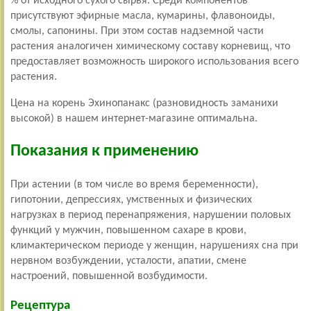
% от исходного сухого сырья. Среди компонентов
присутствуют эфирные масла, кумарины, флавоноиды,
смолы, сапонины. При этом состав надземной части
растения аналогичен химическому составу корневищ, что
предоставляет возможность широкого использования всего
растения.
Цена на корень
Эхинопанакс
(разновидность заманихи
высокой) в нашем интернет-магазине оптимальна.
Показания к применению
При астении (в том числе во время беременности),
гипотонии, депрессиях, умственных и физических
нагрузках в период перенапряжения, нарушении половых
функций у мужчин, повышенном сахаре в крови,
климактерическом периоде у женщин, нарушениях сна при
нервном возбуждении, усталости, апатии, смене
настроений, повышенной возбудимости.
Рецептура