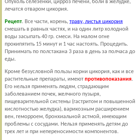
Опухоль селезенки, цирроз печени, боли в желудке,
лечатся отваром цикория.
Рецепт
. Все части, корень,
траву, листья цикория
смешать в равных частях, и на один литр холодной
воды засыпать 40 гр. смеси. На малом огне
прокипятить 15 минут и 1 час настоять. Процедить.
Принимать по полстакана 3 раза в день за полчаса до
еды.
Кроме безусловной пользы корни цикория, как и все
растительные препараты, имеют
противопоказания
.
Его нельзя применять людям, страдающим
заболеванием почек, желчного пузыря,
пищеварительной системы (гастритом и повышенной
кислотностью желудка), варикозным расширением
вен, геморроем, бронхиальной астмой, имеющим
проблемы с сосудами. Нельзя применять детям до
трех лет и при непереносимости компонентов.