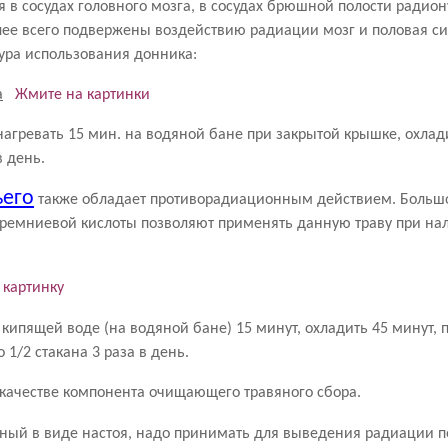
в сосудах головного мозга, в сосудах брюшной полости радион
более всего подвержены воздействию радиации мозг и половая с
тура использования донника:
Жмите на картинки
 нагревать 15 мин. на водяной бане при закрытой крышке, охлад
в день.
ьего
также обладает противорадиационным действием. Большо
кремниевой кислоты позволяют применять данную траву при нал
 картинку
 в кипящей воде (на водяной бане) 15 минут, охладить 45 минут, 
1/2 стакана 3 раза в день.
 качестве компонента очищающего травяного сбора.
нный в виде настоя, надо принимать для выведения радиации по