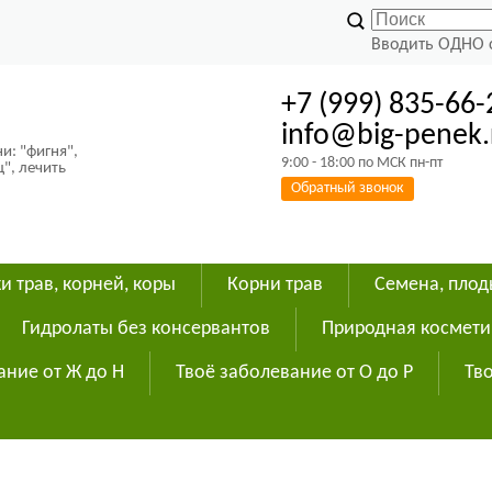
Вводить ОДНО 
+7 (999) 835-66-
info@big-penek.
и: "фигня",
9:00 - 18:00 по МСК пн-пт
ц", лечить
Обратный звонок
и трав, корней, коры
Корни трав
Семена, пло
Гидролаты без консервантов
Природная космети
ание от Ж до Н
Твоё заболевание от О до Р
Тво