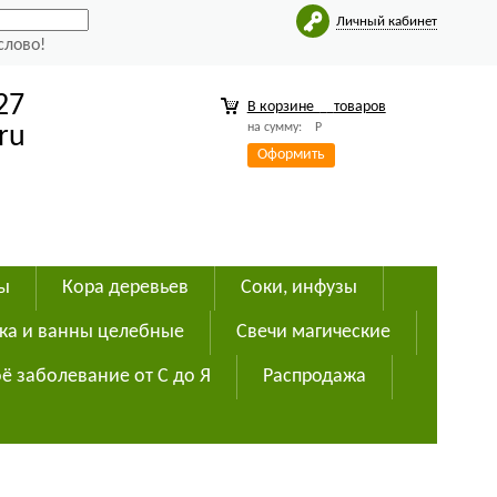
Личный кабинет
слово!
27
В корзине
товаров
на сумму:
Р
ru
Оформить
ды
Кора деревьев
Соки, инфузы
ка и ванны целебные
Свечи магические
ё заболевание от С до Я
Распродажа