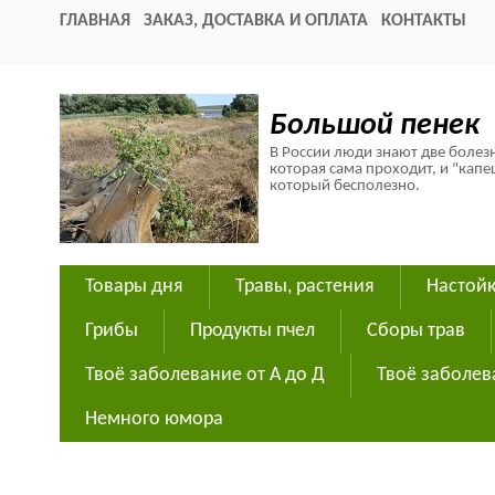
ГЛАВНАЯ
ЗАКАЗ, ДОСТАВКА И ОПЛАТА
КОНТАКТЫ
Большой пенек
В России люди знают две болезн
которая сама проходит, и "капе
который бесполезно.
Товары дня
Травы, растения
Настойк
Грибы
Продукты пчел
Сборы трав
Твоё заболевание от А до Д
Твоё заболев
Немного юмора