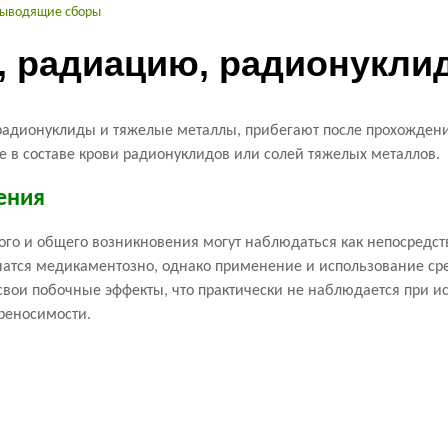
выводящие сборы
 радиацию, радионукли
дионуклиды и тяжелые металлы, прибегают после прохождения
 в составе крови радионуклидов или солей тяжелых металлов.
ения
го и общего возникновения могут наблюдаться как непосредстве
ечатся медикаментозно, однако применение и использование ср
свои побочные эффекты, что практически не наблюдается при и
реносимости.