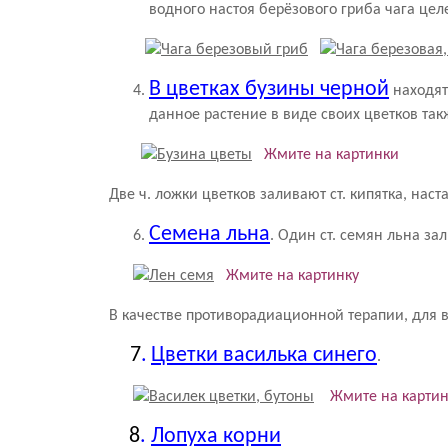
водного настоя берёзового гриба чага цел
В цветках бузины черной
находят
данное растение в виде своих цветков та
Жмите на картинки
Две ч. ложки цветков заливают ст. кипятка, нас
Семена льна
. Один ст. семян льна зал
Жмите на картинку
В качестве противорадиационной терапии, для в
7
.
Цветки василька синего
.
Жмите на картин
8
.
Лопуха корни