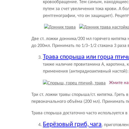
кровообращение. Тем самым, находящиеся 
путем за счет увеличения тока крови. А 
рентгенографии, что он защищает). Рецеп
Две ст. ложки донника/200 мл горячего кипятка
до 200мл. Принимать по 1/3–1/2 стакана 3 раза 
Трава спорыша или горца птич
также наличие провитамина А, каротина, 
применения (антирадиоактивный настой):
Жмите на
Три ст. ложки травы спорыша/ст. кипятка. Греть
первоначального объёма (200 мл). Принимать по 
Трава спорыша достаточно часто используется в
Берёзовый гриб, чага
, приготовле