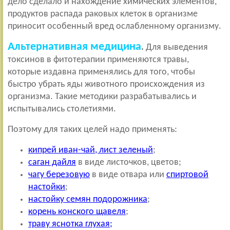
дело сделало и нахождение химических элементов,
продуктов распада раковых клеток в организме
приносит особенный вред ослабленному организму.
Альтернативная медицина
.
Для выведения
токсинов в фитотерапии применяются травы,
которые издавна применялись для того, чтобы
быстро убрать яды животного происхождения из
организма. Такие методики разрабатывались и
испытывались столетиями.
Поэтому для таких целей надо применять:
кипрей иван-чай, лист зеленый
;
саган дайля
в виде листочков, цветов;
чагу березовую
в виде отвара или
спиртовой
настойки
;
настойку семян подорожника
;
корень конского щавеля
;
траву яснотка глухая;