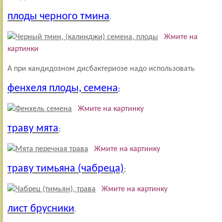
плоды черного тмина
.
Жмите на
картинки
А при кандидозном дисбактериозе надо использовать
фенхеля плоды, семена
;
Жмите на картинку
траву мята
;
Жмите на картинку
траву тимьяна (чабреца)
;
Жмите на картинку
лист брусники
.