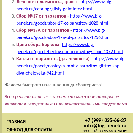
Лечение гельминтоза, травы
-
https://www.big-
penek.ru/catalog/glisty-gelmintoz.html
Сбор №17 от паразитов
-
https://www.big-
penek.ru/goods/sbor-17-ot-parazitov-1028.html
Сбор №17А от паразитов
-
https://www.big-
penek.ru/goods/sbor-17a-ot-parazitov-1256.html
Цена сбора Беркова
-
https://www.big-
penek.ru/goods/berkova-antiparazitnyy-sbor-1372.html
Капли от паразитов (для человека)
-
https://www.big-
penek.ru/goods/nastoyka-protiv-parazitov-glistov-kapli-
dlya-cheloveka-942.html
Желаем быстрого излечивания дисбактериоза!
Все представленные в интернет магазине товары не
являются лекарствами или лекарственными средствами.
+7 (999) 835-66-27
ГЛАВНАЯ
info@big-penek.ru
QR-КОД ДЛЯ ОПЛАТЫ
9:00 - 18:00 по МСК пн-пт