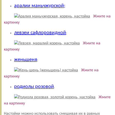
аралии маньчжурской;
Жмите на
картинку
левзеи сафлоровидной
;
Жмите на
картинку
женьшеня
;
Жмите на
картинку
родиолы розовой
.
Жмите
на картинку
Настойки можно использовать смешивая их в равных