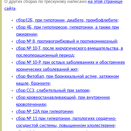
О других сборах по трескунову написано
на этой странице
сайта
.
сбор12Б,
при гипотонии, диабете, тромбофлебите
;
сбор 4Б,
при гипотиреозе, гипертонии, а также при
ожирении
;
сбор № 8,
противогрибковый и противомикозный
;
сбор № 10-Т, после хирургического вмешательства, в
послеоперационный период
;
сбор № 10-Р, при острых заболеваниях и обострениях
хронических заболеваний жкт;
сбор Фитобап,
при бронхиальной астме, затяжном
кашле, бронхите
;
сбор ССЗ, слабительный при запоре
;
сбор кровеостанавливающий, при внутренних
кровотечениях
;
сбор № 12А при гипертонии
;
сбор № 11 при гипертонии, патологиях сердечно-
сосудистой системы, повышенном хлолестерине
;