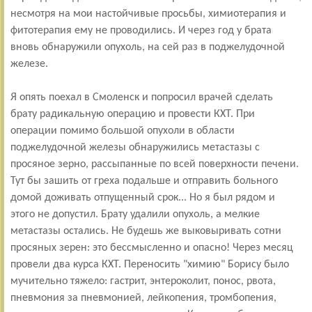
несмотря на мои настойчивые просьбы, химиотерапия и
фитотерапия ему не проводились. И через год у брата
вновь обнаружили опухоль, на сей раз в поджелудочной
железе.
Я опять поехал в Смоленск и попросил врачей сделать
брату радикальную операцию и провести КХТ. При
операции помимо большой опухоли в области
поджелудочной железы обнаружились метастазы с
просяное зерно, рассыпанные по всей поверхности печени.
Тут бы зашить от греха подальше и отправить больного
домой доживать отпущенный срок... Но я был рядом и
этого не допустил. Брату удалили опухоль, а мелкие
метастазы остались. Не будешь же выковыривать сотни
просяных зерен: это бессмысленно и опасно! Через месяц
провели два курса КХТ. Переносить "химию" Борису было
мучительно тяжело: гастрит, энтероколит, понос, рвота,
пневмония за пневмонией, лейкопения, тромбопения,