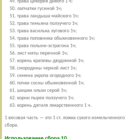
трава цикория дикого 1 ч;
лапчатки гусиной 1ч;
трава ландыша майского 1ч;
трава тимьяна ползучего 1ч;
трава василька лугового 1ч;
трава поповника обыкновенного 1ч;
трава полыни-эстрагона 1ч;
лист мяты перечной 1ч;
корень крапивы двудомной 1ч;
смородины черной лист 1ч;
семена укропа огородного 1ч;
почки сосны обыкновенной 1ч;
шишки ольхи серой 1ч;
корни пырея ползучего 1ч;
корень дягиля лекарственного 1 ч.
1 весовая часть — это 1 ст. ложка сухого измельченного
сбора.
Использование сбора 10