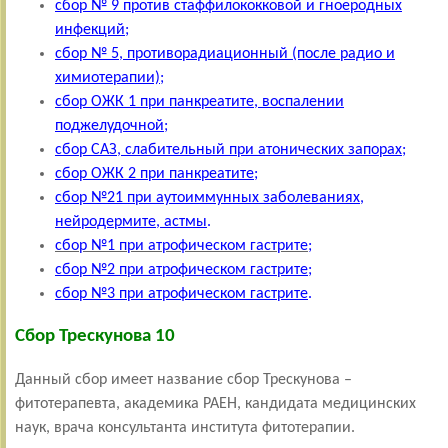
сбор № 9
против стаффилококковой и гноеродных
инфекций
;
сбор № 5,
противорадиационный (после радио и
химиотерапии)
;
сбор ОЖК 1 при панкреатите, воспалении
поджелудочной
;
сбор САЗ, слабительный при атонических запорах
;
сбор ОЖК 2 при панкреатите
;
сбор №21 при
аутоиммунных заболеваниях,
нейродермите, астмы
.
сбор №1 при атрофическом гастрите
;
сбор №2 при атрофическом гастрите
;
сбор №3 при атрофическом гастрите
.
Сбор Трескунова 10
Данный сбор имеет название сбор Трескунова –
фитотерапевта, академика РАЕН, кандидата медицинских
наук, врача консультанта института фитотерапии.