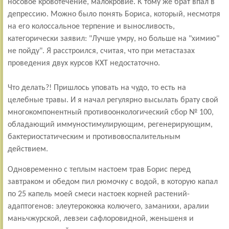
носовое кровотечение, малокровие. К тому же брат впал в
депрессию. Можно было понять Бориса, который, несмотря
на его колоссальное терпение и выносливость,
категорически заявил: "Лучше умру, но больше на "химию"
не пойду". Я расстроился, считая, что при метастазах
проведения двух курсов КХТ недостаточно.
Что делать?! Пришлось уповать на чудо, то есть на
целебные травы. И я начал регулярно высылать брату свой
многокомпонентный противоонкологический сбор № 100,
обладающий иммуностимулирующим, регенерирующим,
бактериостатическим и противовоспалительным
действием.
Одновременно с теплым настоем трав Борис перед
завтраком и обедом пил рюмочку с водой, в которую капал
по 25 капель моей смеси настоек корней растений-
адаптогенов: элеутерококка колючего, заманихи, аралии
маньчжурской, левзеи сафлоровидной, женьшеня и