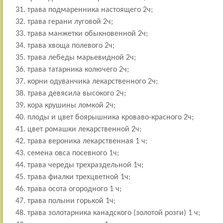
трава подмаренника настоящего 2ч;
трава герани луговой 2ч;
трава манжетки обыкновенной 2ч;
трава хвоща полевого 2ч;
трава лебеды марьевидной 2ч;
трава татарника колючего 2ч;
корни одуванчика лекарственного 2ч;
трава девясила высокого 2ч;
кора крушины ломкой 2ч;
плоды и цвет боярышника кроваво-красного 2ч;
цвет ромашки лекарственной 2ч;
трава вероника лекарственная 1 ч;
семена овса посевного 1ч;
трава череды трехраздельной 1ч;
трава фиалки трехцветной 1ч;
трава осота огородного 1 ч;
трава полыни горькой 1ч;
трава золотарника канадского (золотой розги) 1 ч;