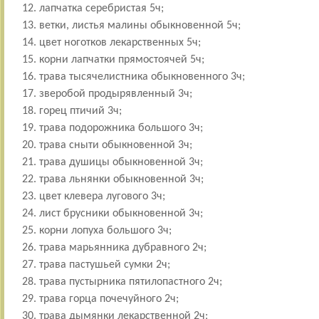
лапчатка серебристая 5ч;
ветки, листья малины обыкновенной 5ч;
цвет ноготков лекарственных 5ч;
корни лапчатки прямостоячей 5ч;
трава тысячелистника обыкновенного 3ч;
зверобой продырявленный 3ч;
горец птичий 3ч;
трава подорожника большого 3ч;
трава сныти обыкновенной 3ч;
трава душицы обыкновенной 3ч;
трава льнянки обыкновенной 3ч;
цвет клевера лугового 3ч;
лист брусники обыкновенной 3ч;
корни лопуха большого 3ч;
трава марьянника дубравного 2ч;
трава пастушьей сумки 2ч;
трава пустырника пятилопастного 2ч;
трава горца почечуйного 2ч;
трава дымянки лекарственной 2ч;