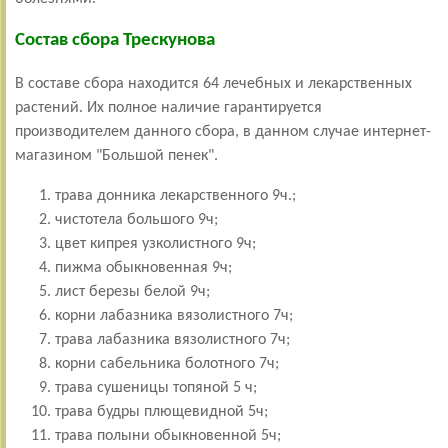
Состав сбора Трескунова
В составе сбора находится 64 лечебных и лекарственных
растений. Их полное наличие гарантируется
производителем данного сбора, в данном случае интернет-
магазином "Большой пенек".
трава донника лекарственного 9ч.;
чистотела большого 9ч;
цвет кипрея узколистного 9ч;
пижма обыкновенная 9ч;
лист березы белой 9ч;
корни лабазника вязолистного 7ч;
трава лабазника вязолистного 7ч;
корни сабельника болотного 7ч;
трава сушеницы топяной 5 ч;
трава будры плющевидной 5ч;
трава полыни обыкновенной 5ч;