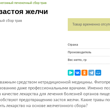
чегонный печеночный сбор трав
застоя желчи
Товар временно отсут
Страна
Производитель
Вес нетто, гр
м важным средством нетрадиционной медицины. Фитопр
льзованию даже профессиональными врачами. Именно по
 качестве лекарства для лечения болезней органов пищ
обствуют предотвращению застоя желчи. Какие травы по
вить лекарство на основе желчегонного сбора?