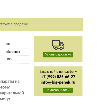
ствует в продаже
РФ
Big-penek
Узнать о доставке
100
Заказывайте по телефону
+7 (999) 835-66-27
епараты на
info@big-penek.ru
этому
Не дозвонились?
еварительной
могут