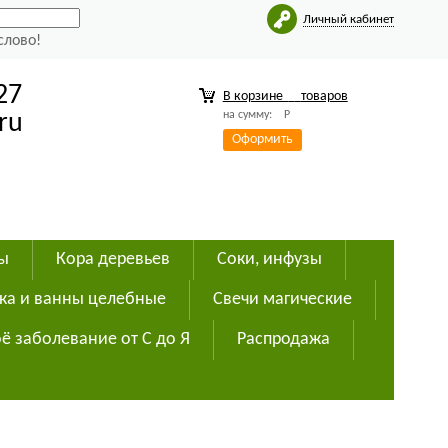
Личный кабинет
слово!
27
В корзине
товаров
на сумму:
Р
ru
Оформить
ды
Кора деревьев
Соки, инфузы
ка и ванны целебные
Свечи магические
ё заболевание от С до Я
Распродажа