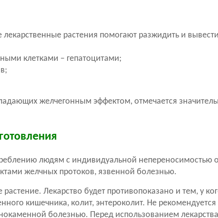
 лекарственные растения помогают разжидить и вывести 
ными клетками – гепатоцитами;
в;
бладающих желчегонным эффектом, отмечается значител
иготовления
треблению людям с индивидуальной непереносимостью 
ектами желчных протоков, язвенной болезнью.
 растение. Лекарство будет противопоказано и тем, у ко
нного кишечника, колит, энтероколит. Не рекомендуется
чнокаменной болезнью. Перед использованием лекарств