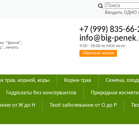
Вводить ОДНО 
+7 (999) 835-66-
info@big-penek.
и: "фигня",
9:00 - 18:00 по МСК пн-пт
ц", лечить
Обратный звонок
и трав, корней, коры
Корни трав
Семена, пло
Гидролаты без консервантов
Природная космети
ание от Ж до Н
Твоё заболевание от О до Р
Тво