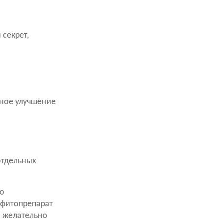
секрет,
ьное улучшение
отдельных
го
 фитопрепарат
а желательно