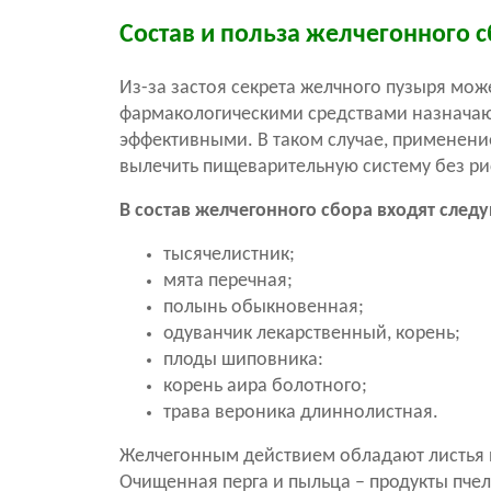
Состав и польза желчегонного 
Из-за застоя секрета желчного пузыря мо
фармакологическими средствами назначают 
эффективными. В таком случае, применение
вылечить пищеварительную систему без р
В состав желчегонного сбора входят сле
тысячелистник;
мята перечная;
полынь обыкновенная;
одуванчик лекарственный, корень;
плоды шиповника:
корень аира болотного;
трава вероника длиннолистная.
Желчегонным действием обладают листья и 
Очищенная перга и пыльца – продукты пчел