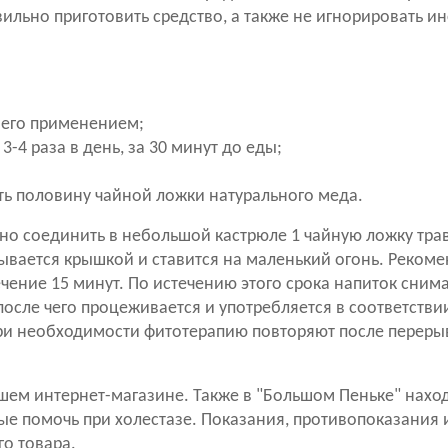
вильно приготовить средство, а также не игнорировать 
д его применением;
4 раза в день, за 30 минут до еды;
ить половину чайной ложки натурального меда.
жно соединить в небольшой кастрюле 1 чайную ложку тра
ывается крышкой и ставится на маленький огонь. Рекоме
чение 15 минут. По истечению этого срока напиток снима
после чего процеживается и употребляется в соответстви
 При необходимости фитотерапию повторяют после переры
ем интернет-магазине. Также в "Большом Пеньке" наход
ые помочь при холестазе. Показания, противопоказания 
о товара.