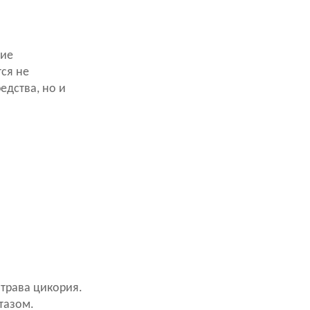
ние
ся не
едства, но и
 трава цикория.
тазом.