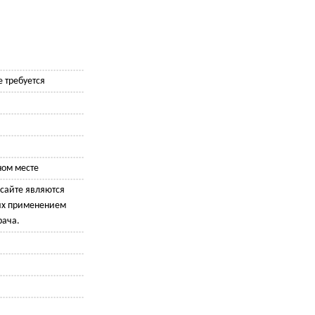
 требуется
ном месте
сайте являются
их применением
рача.