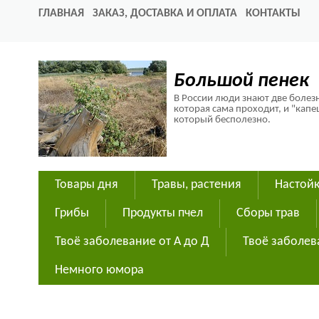
ГЛАВНАЯ
ЗАКАЗ, ДОСТАВКА И ОПЛАТА
КОНТАКТЫ
Большой пенек
В России люди знают две болезн
которая сама проходит, и "капе
который бесполезно.
Товары дня
Травы, растения
Настойк
Грибы
Продукты пчел
Сборы трав
Твоё заболевание от А до Д
Твоё заболев
Немного юмора