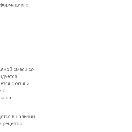
информацию о
вяной смеси со
ндуется
ется с огня и
и с
ва на
ятся в наличии
и рецепты