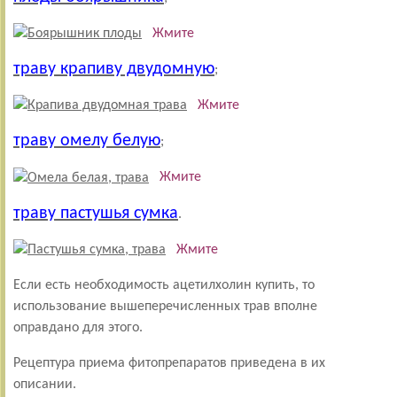
Жмите
траву крапиву двудомную
;
Жмите
траву омелу белую
;
Жмите
траву пастушья сумка
.
Жмите
Если есть необходимость ацетилхолин купить, то
использование вышеперечисленных трав вполне
оправдано для этого.
Рецептура приема фитопрепаратов приведена в их
описании.