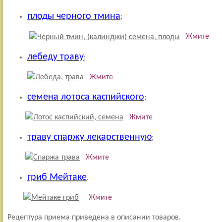
плоды черного тмина
;
Жмите
лебеду траву
;
Жмите
семена лотоса каспийского
;
Жмите
траву спаржу лекарственную
;
Жмите
гриб Мейтаке
.
Жмите
Рецептура приема приведена в описании товаров.